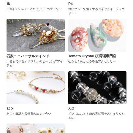
迅
P4
日本石×シルバーアクセサリーのブランド
深いブルーで魅了するカイヤナイトジュエ
リー
石家ユニバーサルマインド
Tomato Crystal 桜瑪瑙専門店
天然石で作るオリジナルのヒーリングアイ
心をときめかせる春色アクセサリー
テム
aco
X.G
あこや真珠と天然石のめぐり会い
メンズにおすすめの天然石をスタイリッシ
ュに