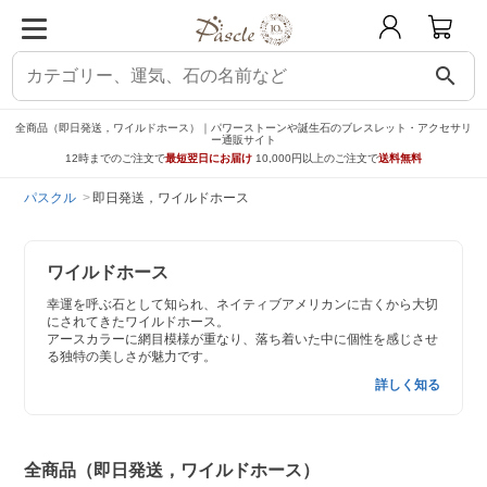
search
全商品（即日発送，ワイルドホース）｜パワーストーンや誕生石のブレスレット・アクセサリ
ー通販サイト
12時までのご注文で
最短翌日にお届け
10,000円以上のご注文で
送料無料
パスクル
即日発送，ワイルドホース
ワイルドホース
幸運を呼ぶ石として知られ、ネイティブアメリカンに古くから大切
にされてきたワイルドホース。
アースカラーに網目模様が重なり、落ち着いた中に個性を感じさせ
る独特の美しさが魅力です。
詳しく知る
全商品（即日発送，ワイルドホース）