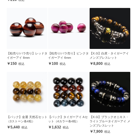
【粒売り/バラ売り】レッドタ
【粒売り/バラ売り】ピンクタ
【X.G】白虎・タイガーアイ
イガーアイ 8mm
イガーアイ 6mm
メンズブレスレット
150
100
8,800
【パック】金運 天然石セット
【パック】タイガーアイ Aセ
【X.G】ブラックオニキス・
（3ストーン各4粒）
ット（4カラー各4粒）
ライトブルータイガーアイ メ
ンズブレスレット
5,440
1,632
7,900