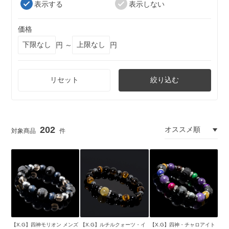
表示する
表示しない
価格
円 ～
円
リセット
絞り込む
202
【X.G】四神モリオン メンズ
【X.G】ルチルクォーツ・イ
【X.G】四神・チャロアイト