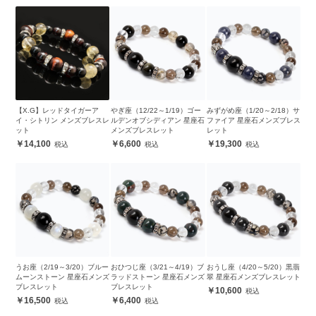
【X.G】レッドタイガーア
やぎ座（12/22～1/19）ゴー
みずがめ座（1/20～2/18）サ
イ・シトリン メンズブレスレ
ルデンオブシディアン 星座石
ファイア 星座石メンズブレス
ット
メンズブレスレット
レット
14,100
6,600
19,300
うお座（2/19～3/20）ブルー
おひつじ座（3/21～4/19）ブ
おうし座（4/20～5/20）黒翡
ムーンストーン 星座石メンズ
ラッドストーン 星座石メンズ
翠 星座石メンズブレスレット
ブレスレット
ブレスレット
10,600
16,500
6,400