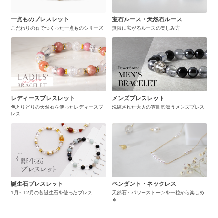
一点ものブレスレット
宝石ルース・天然石ルース
こだわりの石でつくった一点ものシリーズ
無限に広がるルースの楽しみ方
レディースブレスレット
メンズブレスレット
色とりどりの天然石を使ったレディースブ
洗練された大人の雰囲気漂うメンズブレス
レス
誕生石ブレスレット
ペンダント・ネックレス
1月～12月の各誕生石を使ったブレス
天然石・パワーストーンを一粒から楽しめ
る