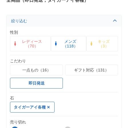
全商品（即日発送，タイガーアイ各種）
絞り込む
性別
レディース
メンズ
キッズ
（70）
（118）
（3）
こだわり
一点もの（16）
ギフト対応（131）
即日発送
石
タイガーアイ各種
売り切れ