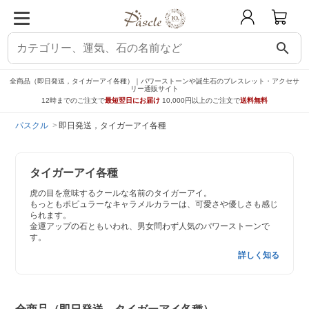
search
全商品（即日発送，タイガーアイ各種）｜パワーストーンや誕生石のブレスレット・アクセサ
リー通販サイト
12時までのご注文で
最短翌日にお届け
10,000円以上のご注文で
送料無料
パスクル
即日発送，タイガーアイ各種
タイガーアイ各種
虎の目を意味するクールな名前のタイガーアイ。
もっともポピュラーなキャラメルカラーは、可愛さや優しさも感じ
られます。
金運アップの石ともいわれ、男女問わず人気のパワーストーンで
す。
詳しく知る