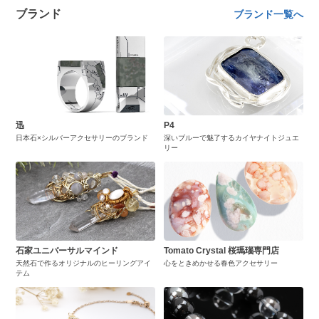
ブランド
ブランド一覧へ
迅
P4
日本石×シルバーアクセサリーのブランド
深いブルーで魅了するカイヤナイトジュエ
リー
石家ユニバーサルマインド
Tomato Crystal 桜瑪瑙専門店
天然石で作るオリジナルのヒーリングアイ
心をときめかせる春色アクセサリー
テム