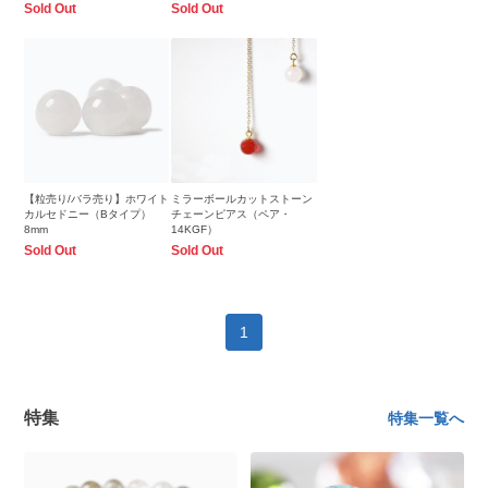
Sold Out
Sold Out
【粒売り/バラ売り】ホワイト
ミラーボールカットストーン
カルセドニー（Bタイプ）
チェーンピアス（ペア・
8mm
14KGF）
Sold Out
Sold Out
1
特集
特集一覧へ