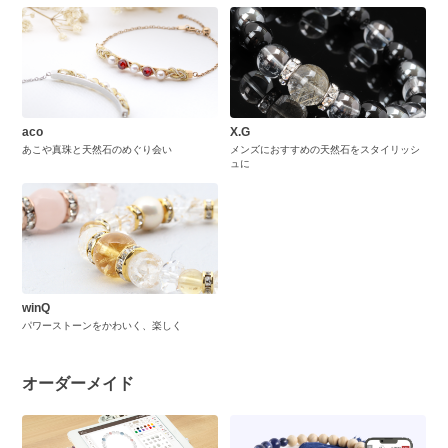
aco
X.G
あこや真珠と天然石のめぐり会い
メンズにおすすめの天然石をスタイリッシ
ュに
winQ
パワーストーンをかわいく、楽しく
オーダーメイド