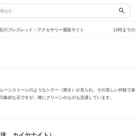
search
石のブレスレット・アクセサリー通販サイト
12時まで
ムーンストーンのようなシラー（輝き）が見られ、その美しい外観で多
印象的な石ですが、稀にグリーンのものも流通しています。
発送，カイヤナイト）