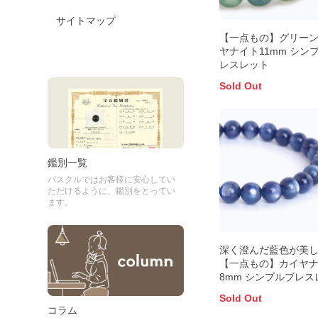
サイトマップ
【一点もの】グリー
ヤナイト11mm シン
レスレット
Sold Out
鑑別一覧
パスクルではお客様に安心してい
ただけるように、鑑別をとってい
ます。
深く澄んだ藍色が美
【一点もの】カイヤ
8mm シンプルブレス
ト
Sold Out
コラム