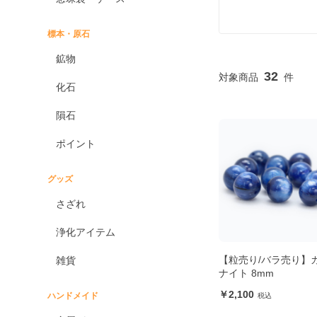
標本・原石
鉱物
32
化石
隕石
ポイント
グッズ
さざれ
浄化アイテム
【粒売り/バラ売り】
雑貨
ナイト 8mm
2,100
ハンドメイド