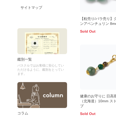
サイトマップ
【粒売り/バラ売り】
ンアベンチュリン 8m
Sold Out
鑑別一覧
パスクルではお客様に安心してい
ただけるように、鑑別をとってい
ます。
健康のお守りに 日高
（北海道）10mm ス
プ
コラム
Sold Out