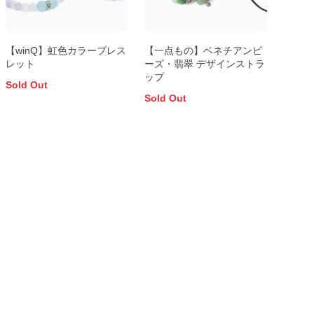
【winQ】虹色カラーブレス
【一点もの】ベネチアンビ
レット
ーズ・翡翠 デザインストラ
ップ
Sold Out
Sold Out