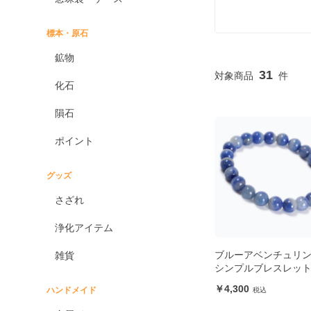
標本・原石
鉱物
31
化石
隕石
ポイント
グッズ
さざれ
浄化アイテム
ブルーアベンチュリン
雑貨
シンプルブレスレッ
4,300
ハンドメイド