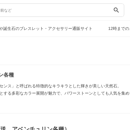
search
や誕生石のブレスレット・アクセサリー通販サイト
12時まで
ン各種
センス」と呼ばれる特徴的なキラキラとした輝きが美しい天然石。
とする多彩なカラー展開が魅力で、パワーストーンとしても人気を集め
発送，アベンチュリン各種）