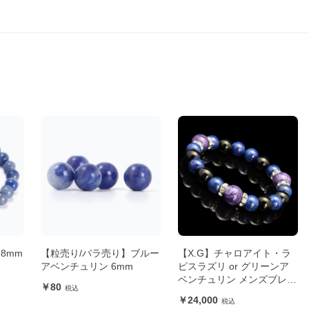
8mm
【粒売り/バラ売り】ブルー
【X.G】チャロアイト・ラ
ト
アベンチュリン 6mm
ピスラズリ or グリーンア
ベンチュリン メンズブレス
80
レット
24,000