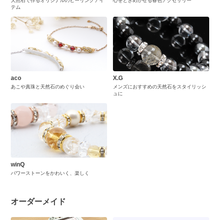
天然石で作るオリジナルのヒーリングアイ
心をときめかせる春色アクセサリー
テム
aco
X.G
あこや真珠と天然石のめぐり会い
メンズにおすすめの天然石をスタイリッシ
ュに
winQ
パワーストーンをかわいく、楽しく
オーダーメイド