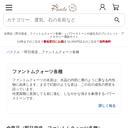
search
全商品（即日発送，ファントムクォーツ各種）｜パワーストーンや誕生石のブレスレット・ア
クセサリー通販サイト
12時までのご注文で
最短翌日にお届け
10,000円以上のご注文で
送料無料
パスクル
即日発送，ファントムクォーツ各種
ファントムクォーツ各種
ファントムクォーツの名前は、水晶の内部に層のように重なる内包
物に由来します。まるで幻影のような姿は、この石の成長の歴史を
語っています。
何度困難に直面しても前に進む、しなやかな強さを象徴するパワー
ストーンです。
詳しく知る