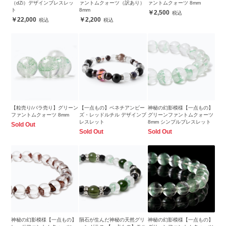
（dZi）デザインブレスレッ
ァントムクォーツ（訳あり）
ァントムクォーツ 8mm
ト
8mm
2,500
22,000
2,200
【粒売り/バラ売り】グリーン
【一点もの】ベネチアンビー
神秘の幻影模様【一点もの】
ファントムクォーツ 8mm
ズ・レッドルチル デザインブ
グリーンファントムクォーツ
レスレット
8mm シンプルブレスレット
Sold Out
Sold Out
Sold Out
神秘の幻影模様【一点もの】
隕石が生んだ神秘の天然グリ
神秘の幻影模様【一点もの】