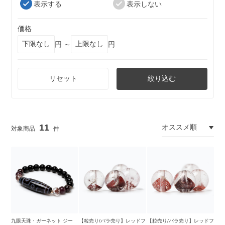
表示する
表示しない
価格
円 ～
円
リセット
絞り込む
11
九眼天珠・ガーネット ジー
【粒売り/バラ売り】レッドフ
【粒売り/バラ売り】レッドフ