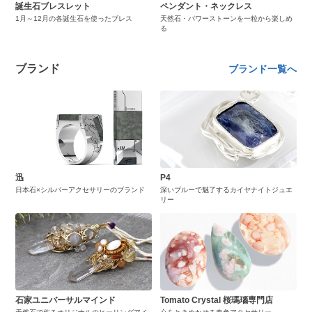
誕生石ブレスレット
ペンダント・ネックレス
1月～12月の各誕生石を使ったブレス
天然石・パワーストーンを一粒から楽しめ
る
ブランド
ブランド一覧へ
迅
P4
日本石×シルバーアクセサリーのブランド
深いブルーで魅了するカイヤナイトジュエ
リー
石家ユニバーサルマインド
Tomato Crystal 桜瑪瑙専門店