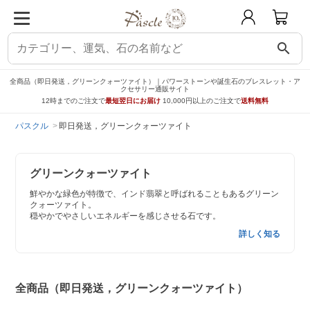
search
全商品（即日発送，グリーンクォーツァイト）｜パワーストーンや誕生石のブレスレット・ア
クセサリー通販サイト
12時までのご注文で
最短翌日にお届け
10,000円以上のご注文で
送料無料
パスクル
即日発送，グリーンクォーツァイト
グリーンクォーツァイト
鮮やかな緑色が特徴で、インド翡翠と呼ばれることもあるグリーン
クォーツァイト。
穏やかでやさしいエネルギーを感じさせる石です。
詳しく知る
全商品（即日発送，グリーンクォーツァイト）