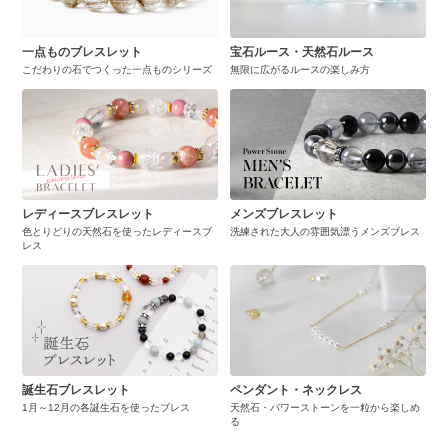
一点ものブレスレット
宝石ルース・天然石ルース
こだわりの石でつくった一点ものシリーズ
無限に広がるルースの楽しみ方
レディースブレスレット
メンズブレスレット
色とりどりの天然石を使ったレディースブ
洗練された大人の雰囲気漂うメンズブレス
レス
誕生石ブレスレット
ペンダント・ネックレス
1月～12月の各誕生石を使ったブレス
天然石・パワーストーンを一粒から楽しめ
る