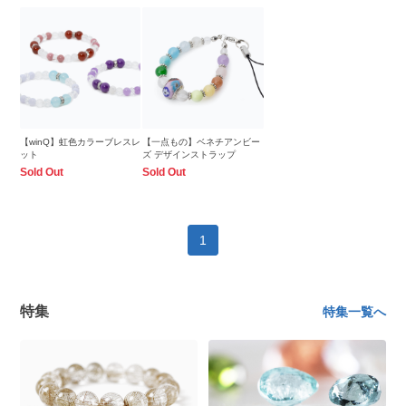
【winQ】虹色カラーブレスレ
【一点もの】ベネチアンビー
ット
ズ デザインストラップ
Sold Out
Sold Out
1
特集
特集一覧へ