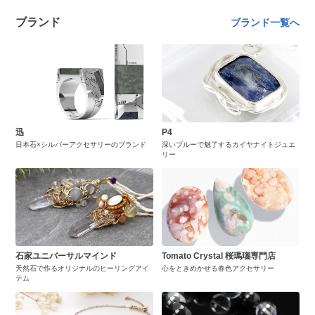
ブランド
ブランド一覧へ
迅
P4
日本石×シルバーアクセサリーのブランド
深いブルーで魅了するカイヤナイトジュエ
リー
石家ユニバーサルマインド
Tomato Crystal 桜瑪瑙専門店
天然石で作るオリジナルのヒーリングアイ
心をときめかせる春色アクセサリー
テム