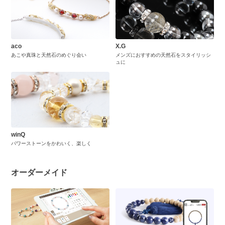
aco
X.G
あこや真珠と天然石のめぐり会い
メンズにおすすめの天然石をスタイリッシ
ュに
winQ
パワーストーンをかわいく、楽しく
オーダーメイド