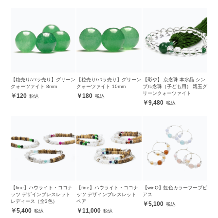
【粒売り/バラ売り】グリーン
【粒売り/バラ売り】グリーン
【彩や】 京念珠 本水晶 シン
クォーツァイト 8mm
クォーツァイト 10mm
プル念珠（子ども用） 親玉グ
リーンクォーツァイト
120
180
9,480
【fine】ハウライト・ココナ
【fine】ハウライト・ココナ
【winQ】虹色カラーフープピ
ッツ デザインブレスレット
ッツ デザインブレスレット
アス
レディース（全3色）
ペア
5,100
5,400
11,000