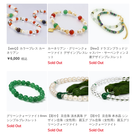
【winQ】カラーブレス カー
カーネリアン・グリーンクォ
【fine】ドラゴンブラッドジ
ネリアン
ーツァイト デザインブレスレ
ャスパー・サーペンティン 2
ット
連デザインブレスレット
6,000
Sold Out
Sold Out
グリーンクォーツァイト8mm
【彩や】 京念珠 淡水真珠 デ
【彩や】 京念珠 本水晶 シン
シンプルブレスレット
ザイン念珠（女性用） 親玉グ
プル念珠（女性用） 親玉グリ
リーンクォーツァイト
ーンクォーツァイト
Sold Out
Sold Out
Sold Out