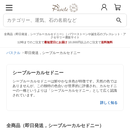
search
全商品（即日発送，シーブルーカルセドニー）｜パワーストーンや誕生石のブレスレット・ア
クセサリー通販サイト
12時までのご注文で
最短翌日にお届け
10,000円以上のご注文で
送料無料
パスクル
即日発送，シーブルーカルセドニー
シーブルーカルセドニー
シーブルーカルセドニーは鮮やかな水色が特徴です。天然の色では
ありませんが、この独特の色合いが世界的に評価され、カルセドニ
ーの一種というよりは「シーブルーカルセドニー」として広く認識
されています。
詳しく知る
全商品（即日発送，シーブルーカルセドニー）