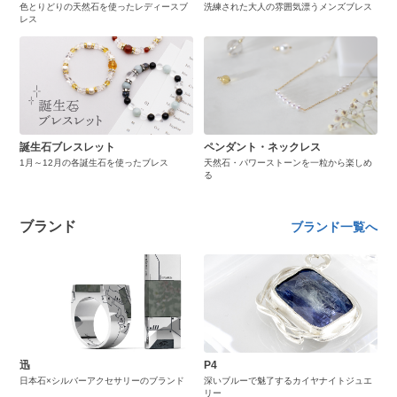
色とりどりの天然石を使ったレディースブ
洗練された大人の雰囲気漂うメンズブレス
レス
誕生石ブレスレット
ペンダント・ネックレス
1月～12月の各誕生石を使ったブレス
天然石・パワーストーンを一粒から楽しめ
る
ブランド
ブランド一覧へ
迅
P4
日本石×シルバーアクセサリーのブランド
深いブルーで魅了するカイヤナイトジュエ
リー