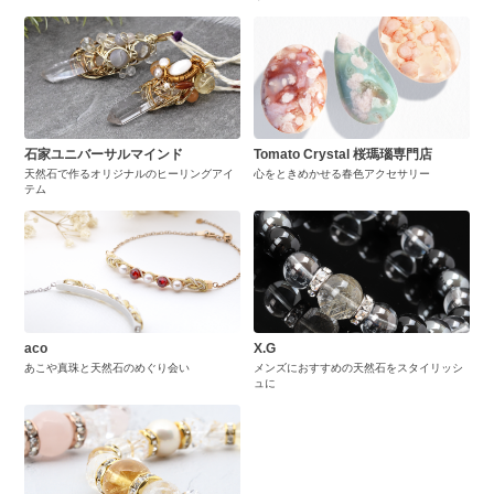
石家ユニバーサルマインド
Tomato Crystal 桜瑪瑙専門店
天然石で作るオリジナルのヒーリングアイ
心をときめかせる春色アクセサリー
テム
aco
X.G
あこや真珠と天然石のめぐり会い
メンズにおすすめの天然石をスタイリッシ
ュに