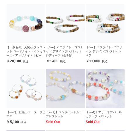
【一点もの】天然石 ブレスレ
【fine】ハウライト・ココナ
【fine】ハウライト・ココナ
ット ロードナイト・インカロ
ッツ デザインブレスレット
ッツ デザインブレスレット
ーズ・アマゾナイト｜ヒーリ
レディース（全3色）
ペア
ングストーン オールインワン
20,100
5,400
11,000
【winQ】虹色カラーフープピ
【winQ】ワンポイントカラー
【winQ】マザーオブパール
アス
ブレスレット
カラーブレスレット
5,100
Sold Out
Sold Out