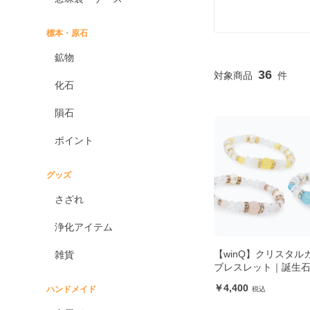
標本・原石
鉱物
36
化石
隕石
ポイント
グッズ
さざれ
浄化アイテム
【winQ】クリスタル
雑貨
ブレスレット｜誕生
4,400
ハンドメイド