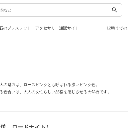
search
石のブレスレット・アクセサリー通販サイト
12時まで
大の魅力は、ローズピンクとも呼ばれる濃いピンク色。
る色合いは、大人の女性らしい品格を感じさせる天然石です。
発送，ロードナイト）