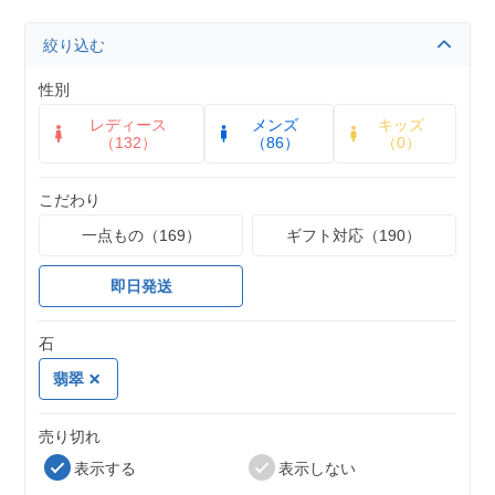
絞り込む
性別
レディース
メンズ
キッズ
（132）
（86）
（0）
こだわり
一点もの（169）
ギフト対応（190）
即日発送
石
翡翠
売り切れ
表示する
表示しない