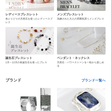
レディースブレスレット
メンズブレスレット
色とりどりの天然石を使ったレディースブ
洗練された大人の雰囲気漂うメンズブレス
レス
誕生石ブレスレット
ペンダント・ネックレス
1月～12月の各誕生石を使ったブレス
天然石・パワーストーンを一粒から楽しめ
る
ブランド
ブランド一覧へ