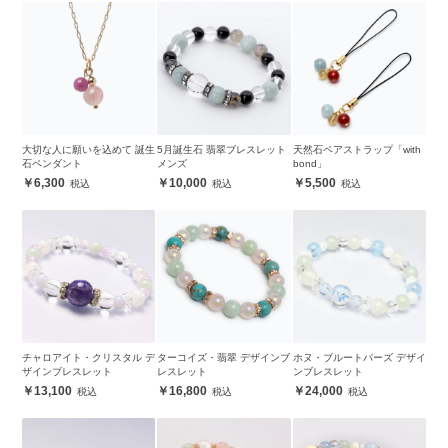
大切な人に願いを込めて 誕生
5月誕生石 翡翠ブレスレット
天然石ペアストラップ「with
石ペンダント
メンズ
bond」
6,300
10,000
5,500
チャロアイト・クリスタル デ
ターコイズ・翡翠 デザインブ
ホヌ・ブルートパーズ デザイ
ザインブレスレット
レスレット
ンブレスレット
13,100
16,800
24,000