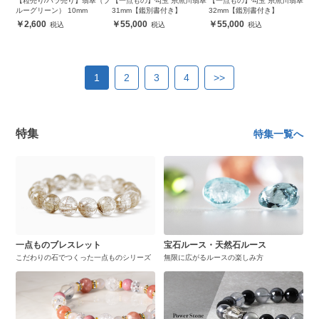
【粒売り/バラ売り】翡翠（ブ
【一点もの】勾玉 糸魚川翡翠
【一点もの】勾玉 糸魚川翡翠
ルーグリーン） 10mm
31mm【鑑別書付き】
32mm【鑑別書付き】
2,600
55,000
55,000
1
2
3
4
>>
特集
特集一覧へ
一点ものブレスレット
宝石ルース・天然石ルース
こだわりの石でつくった一点ものシリーズ
無限に広がるルースの楽しみ方