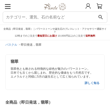
search
全商品（即日発送，翡翠）｜パワーストーンや誕生石のブレスレット・アクセサリー通販サイ
ト
12時までのご注文で
最短翌日にお届け
10,000円以上のご注文で
送料無料
パスクル
即日発送，翡翠
翡翠
翡翠色とも称される特徴的な緑色が魅力のパワーストーン。
日本でも古くから親しまれ、歴史的な価値をもつ天然石です。
エメラルドと同様に5月の誕生石として広く知られています。
詳しく知る
全商品（即日発送，翡翠）