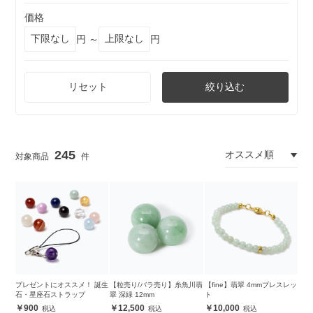
価格
円 ～
円
リセット
絞り込む
245
プレゼントにオススメ！ 誕生
【粒売り/バラ売り】糸魚川翡
【fine】翡翠 4mmブレスレッ
石・星座石ストラップ
翠 深緑 12mm
ト
900
12,500
10,000