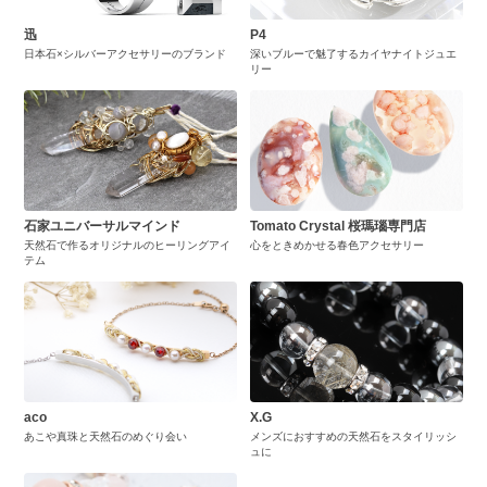
迅
P4
日本石×シルバーアクセサリーのブランド
深いブルーで魅了するカイヤナイトジュエ
リー
石家ユニバーサルマインド
Tomato Crystal 桜瑪瑙専門店
天然石で作るオリジナルのヒーリングアイ
心をときめかせる春色アクセサリー
テム
aco
X.G
あこや真珠と天然石のめぐり会い
メンズにおすすめの天然石をスタイリッシ
ュに