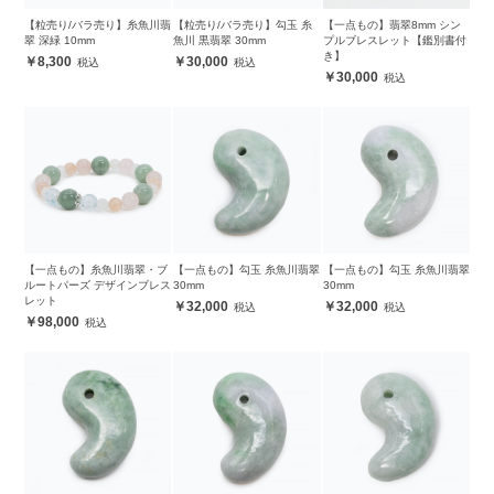
【粒売り/バラ売り】糸魚川翡
【粒売り/バラ売り】勾玉 糸
【一点もの】翡翠8mm シン
翠 深緑 10mm
魚川 黒翡翠 30mm
プルブレスレット【鑑別書付
き】
8,300
30,000
30,000
【一点もの】糸魚川翡翠・ブ
【一点もの】勾玉 糸魚川翡翠
【一点もの】勾玉 糸魚川翡翠
ルートパーズ デザインブレス
30mm
30mm
レット
32,000
32,000
98,000