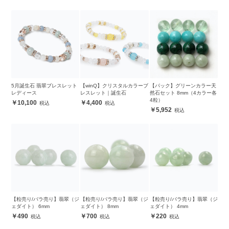
5月誕生石 翡翠ブレスレット
【winQ】クリスタルカラーブ
【パック】グリーンカラー天
レディース
レスレット｜誕生石
然石セット 8mm（4カラー各
4粒）
10,100
4,400
5,952
【粒売り/バラ売り】翡翠（ジ
【粒売り/バラ売り】翡翠（ジ
【粒売り/バラ売り】翡翠（ジ
ェダイト） 6mm
ェダイト） 8mm
ェダイト） 4mm
490
700
220