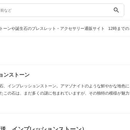
search
トーンや誕生石のブレスレット・アクセサリー通販サイト
12時まで
ョンストーン
石、インプレッションストーン。アマゾナイトのような鮮やかな地色に
たこの石は、まだ多くの謎に包まれていますが、その独特の模様が魅力
発送，インプレッションストーン）