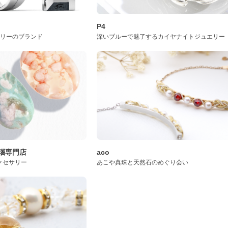
P4
サリーのブランド
深いブルーで魅了するカイヤナイトジュエリー
桜瑪瑙専門店
aco
クセサリー
あこや真珠と天然石のめぐり会い