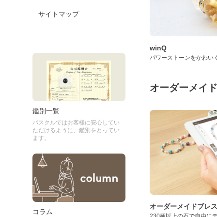
サイトマップ
winQ
パワーストーンをかわい
オーダーメイ
鑑別一覧
パスクルではお客様に安心してい
ただけるように、鑑別をとってい
ます。
オーダーメイドブレ
コラム
230種以上の石で自由に