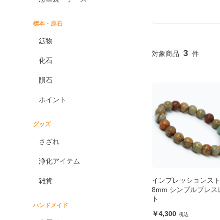
標本・原石
鉱物
3
化石
隕石
ポイント
グッズ
さざれ
浄化アイテム
インプレッションス
雑貨
8mm シンプルブレス
ト
ハンドメイド
4,300