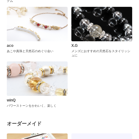
テム
aco
X.G
あこや真珠と天然石のめぐり会い
メンズにおすすめの天然石をスタイリッシ
ュに
winQ
パワーストーンをかわいく、楽しく
オーダーメイド