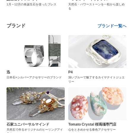
1月～12月の各誕生石を使ったブレス
天然石・パワーストーンを一粒から楽しめ
る
ブランド
ブランド一覧へ
迅
P4
日本石×シルバーアクセサリーのブランド
深いブルーで魅了するカイヤナイトジュエ
リー
石家ユニバーサルマインド
Tomato Crystal 桜瑪瑙専門店
天然石で作るオリジナルのヒーリングアイ
心をときめかせる春色アクセサリー