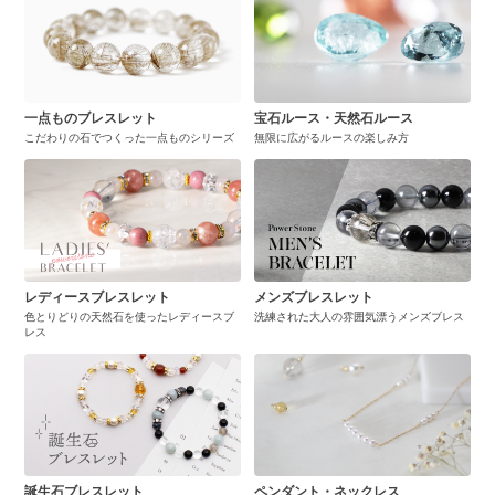
一点ものブレスレット
宝石ルース・天然石ルース
こだわりの石でつくった一点ものシリーズ
無限に広がるルースの楽しみ方
レディースブレスレット
メンズブレスレット
色とりどりの天然石を使ったレディースブ
洗練された大人の雰囲気漂うメンズブレス
レス
誕生石ブレスレット
ペンダント・ネックレス