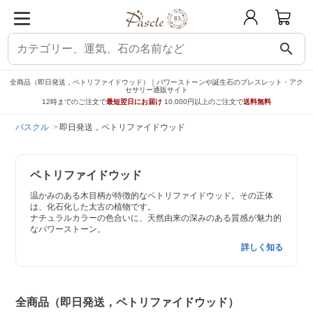
search
全商品（即日発送，ペトリファイドウッド）｜パワーストーンや誕生石のブレスレット・アク
セサリー通販サイト
12時までのご注文で
最短翌日にお届け
10,000円以上のご注文で
送料無料
パスクル
即日発送，ペトリファイドウッド
ペトリファイドウッド
温かみのある木目柄が特徴的なペトリファイドウッド。その正体
は、化石化した太古の植物です。
ナチュラルカラーの色合いに、天然由来の深みのある質感が魅力的
なパワーストーン。
詳しく知る
全商品（即日発送，ペトリファイドウッド）