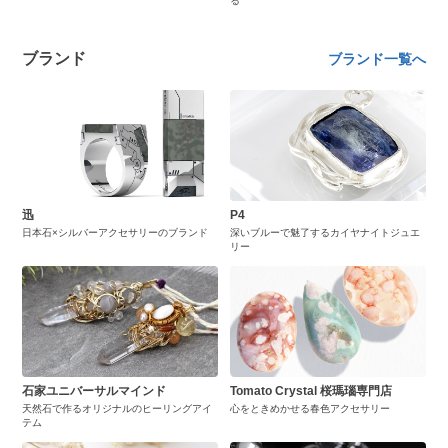
る
ブランド
ブランド一覧へ
迅
P4
日本石×シルバーアクセサリーのブランド
深いブルーで魅了するカイヤナイトジュエ
リー
石家ユニバーサルマインド
Tomato Crystal 桜瑪瑙専門店
天然石で作るオリジナルのヒーリングアイ
心をときめかせる春色アクセサリー
テム