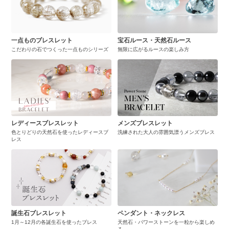
一点ものブレスレット
宝石ルース・天然石ルース
こだわりの石でつくった一点ものシリーズ
無限に広がるルースの楽しみ方
レディースブレスレット
メンズブレスレット
色とりどりの天然石を使ったレディースブ
洗練された大人の雰囲気漂うメンズブレス
レス
誕生石ブレスレット
ペンダント・ネックレス
1月～12月の各誕生石を使ったブレス
天然石・パワーストーンを一粒から楽しめ