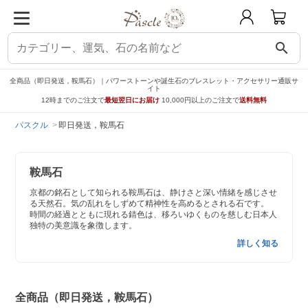
search
全商品（即日発送，鞍馬石）｜パワーストーンや誕生石のブレスレット・アクセサリー通販サ
イト
12時までのご注文で
最短翌日にお届け
10,000円以上のご注文で
送料無料
パスクル
即日発送，鞍馬石
鞍馬石
京都の銘石として知られる鞍馬石は、静けさと深い情緒を感じさせ
る天然石。気の乱れをしずめて精神性を高めるとされる石です。
時間の経過とともに現れる錆色は、移ろいゆくものを慈しむ日本人
独特の美意識を象徴します。
詳しく知る
全商品（即日発送，鞍馬石）