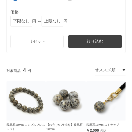
価格
円 ～
円
リセット
絞り込む
4
鞍馬石10mm シンプルブレス
【粒売り/バラ売り】鞍馬石
鞍馬石10mm ストラップ
レット
10mm
2,000