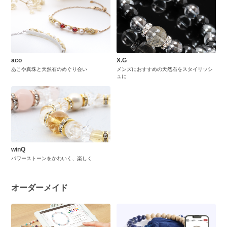
aco
X.G
あこや真珠と天然石のめぐり会い
メンズにおすすめの天然石をスタイリッシ
ュに
winQ
パワーストーンをかわいく、楽しく
オーダーメイド