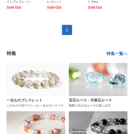
インブレスレット
レスレット
ト 8mm
Sold Out
Sold Out
Sold Out
1
特集
特集一覧へ
一点ものブレスレット
宝石ルース・天然石ルース
こだわりの石でつくった一点ものシリーズ
無限に広がるルースの楽しみ方