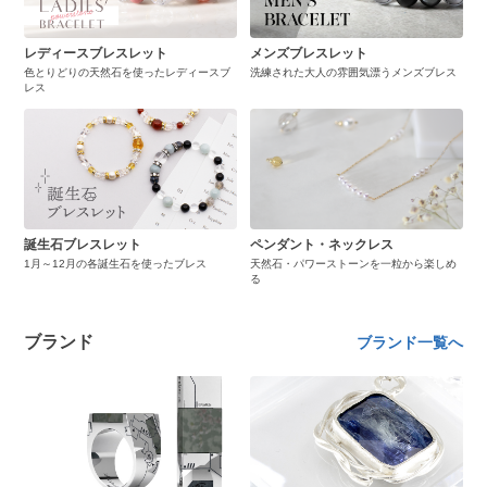
レディースブレスレット
メンズブレスレット
色とりどりの天然石を使ったレディースブ
洗練された大人の雰囲気漂うメンズブレス
レス
誕生石ブレスレット
ペンダント・ネックレス
1月～12月の各誕生石を使ったブレス
天然石・パワーストーンを一粒から楽しめ
る
ブランド
ブランド一覧へ