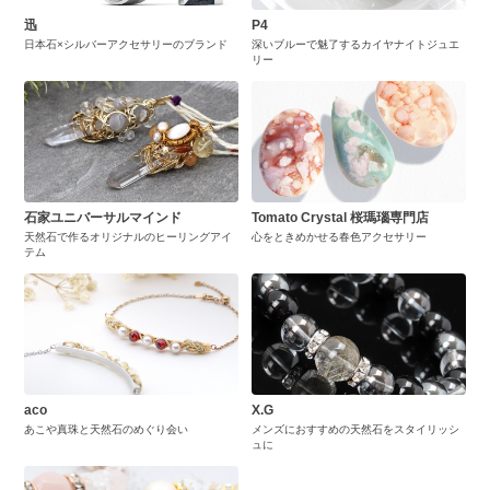
迅
P4
日本石×シルバーアクセサリーのブランド
深いブルーで魅了するカイヤナイトジュエ
リー
石家ユニバーサルマインド
Tomato Crystal 桜瑪瑙専門店
天然石で作るオリジナルのヒーリングアイ
心をときめかせる春色アクセサリー
テム
aco
X.G
あこや真珠と天然石のめぐり会い
メンズにおすすめの天然石をスタイリッシ
ュに