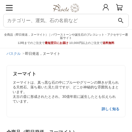
search
全商品（即日発送，ヌーマイト）｜パワーストーンや誕生石のブレスレット・アクセサリー通
販サイト
12時までのご注文で
最短翌日にお届け
10,000円以上のご注文で
送料無料
パスクル
即日発送，ヌーマイト
ヌーマイト
ヌーマイトは、真っ黒な石の中にブルーやグリーンの輝きが見られ
る天然石。落ち着いた見た目ですが、どこか神秘的な雰囲気もまと
います。
太古の昔に形成されたとされ、30億年前に誕生したとも伝えられ
ています。
詳しく知る