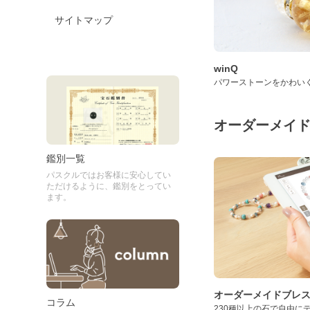
サイトマップ
winQ
パワーストーンをかわい
オーダーメイ
鑑別一覧
パスクルではお客様に安心してい
ただけるように、鑑別をとってい
ます。
オーダーメイドブレ
コラム
230種以上の石で自由に