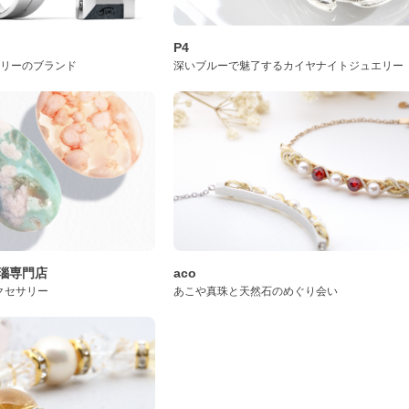
P4
サリーのブランド
深いブルーで魅了するカイヤナイトジュエリー
桜瑪瑙専門店
aco
クセサリー
あこや真珠と天然石のめぐり会い