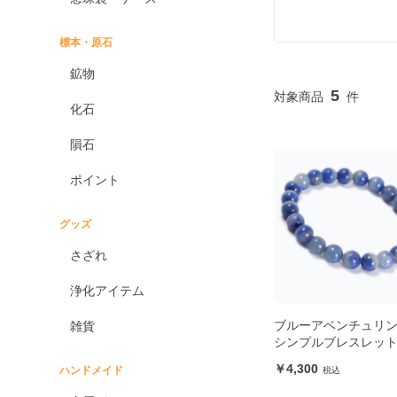
標本・原石
鉱物
5
化石
隕石
ポイント
グッズ
さざれ
浄化アイテム
ブルーアベンチュリン
雑貨
シンプルブレスレッ
4,300
ハンドメイド