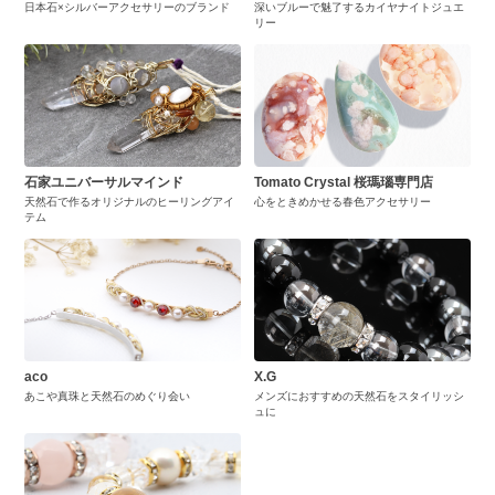
日本石×シルバーアクセサリーのブランド
深いブルーで魅了するカイヤナイトジュエ
リー
石家ユニバーサルマインド
Tomato Crystal 桜瑪瑙専門店
天然石で作るオリジナルのヒーリングアイ
心をときめかせる春色アクセサリー
テム
aco
X.G
あこや真珠と天然石のめぐり会い
メンズにおすすめの天然石をスタイリッシ
ュに