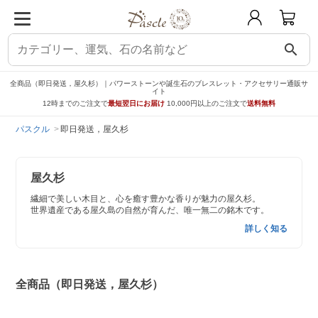
search
全商品（即日発送，屋久杉）｜パワーストーンや誕生石のブレスレット・アクセサリー通販サ
イト
12時までのご注文で
最短翌日にお届け
10,000円以上のご注文で
送料無料
パスクル
即日発送，屋久杉
屋久杉
繊細で美しい木目と、心を癒す豊かな香りが魅力の屋久杉。
世界遺産である屋久島の自然が育んだ、唯一無二の銘木です。
詳しく知る
全商品（即日発送，屋久杉）