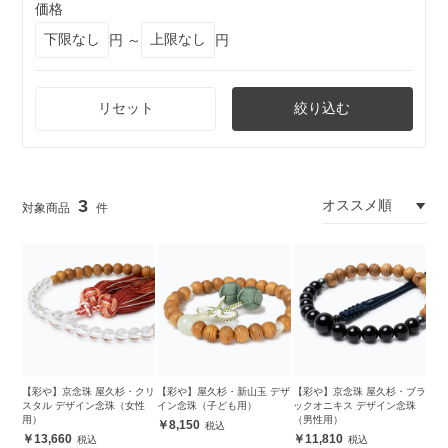
価格
円 ～
円
リセット
絞り込む
3
【彩や】京念珠 屋久杉・クリ
【彩や】屋久杉・新山玉 デザ
【彩や】京念珠 屋久杉・ブラ
スタル デザイン念珠（女性
イン念珠（子ども用）
ックオニキス デザイン念珠
用）
（男性用）
8,150
13,660
11,810