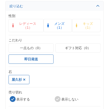
絞り込む
性別
レディース
メンズ
キッズ
（1）
（1）
（1）
こだわり
一点もの（0）
ギフト対応（0）
即日発送
石
屋久杉
売り切れ
表示する
表示しない