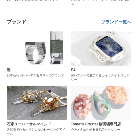
る
ブランド
ブランド一覧へ
迅
P4
日本石×シルバーアクセサリーのブランド
深いブルーで魅了するカイヤナイトジュエ
リー
石家ユニバーサルマインド
Tomato Crystal 桜瑪瑙専門店
天然石で作るオリジナルのヒーリングアイ
心をときめかせる春色アクセサリー
テム