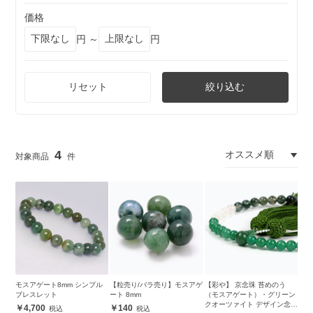
価格
円 ～
円
リセット
絞り込む
4
モスアゲート8mm シンプル
【粒売り/バラ売り】モスアゲ
【彩や】 京念珠 苔めのう
ブレスレット
ート 8mm
（モスアゲート）・グリーン
クオーツァイト デザイン念珠
4,700
140