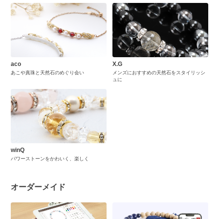
aco
X.G
あこや真珠と天然石のめぐり会い
メンズにおすすめの天然石をスタイリッシ
ュに
winQ
パワーストーンをかわいく、楽しく
オーダーメイド