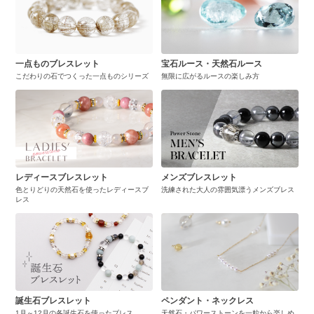
一点ものブレスレット
宝石ルース・天然石ルース
こだわりの石でつくった一点ものシリーズ
無限に広がるルースの楽しみ方
レディースブレスレット
メンズブレスレット
色とりどりの天然石を使ったレディースブ
洗練された大人の雰囲気漂うメンズブレス
レス
誕生石ブレスレット
ペンダント・ネックレス
1月～12月の各誕生石を使ったブレス
天然石・パワーストーンを一粒から楽しめ