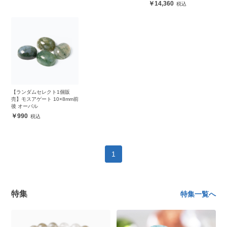
（女性用）
14,360
【ランダムセレクト1個販
売】モスアゲート 10×8mm前
後 オーバル
990
1
特集
特集一覧へ