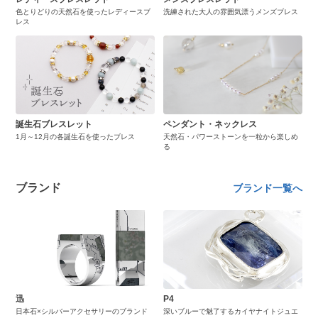
色とりどりの天然石を使ったレディースブ
洗練された大人の雰囲気漂うメンズブレス
レス
誕生石ブレスレット
ペンダント・ネックレス
1月～12月の各誕生石を使ったブレス
天然石・パワーストーンを一粒から楽しめ
る
ブランド
ブランド一覧へ
迅
P4
日本石×シルバーアクセサリーのブランド
深いブルーで魅了するカイヤナイトジュエ