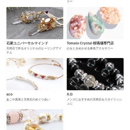
リー
石家ユニバーサルマインド
Tomato Crystal 桜瑪瑙専門店
天然石で作るオリジナルのヒーリングアイ
心をときめかせる春色アクセサリー
テム
aco
X.G
あこや真珠と天然石のめぐり会い
メンズにおすすめの天然石をスタイリッシ
ュに