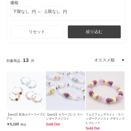
価格
円 ～
円
リセット
絞り込む
13
【winQ】虹色カラーフープピ
【winQ】カラーブレス ラベ
フォスフォシデライト・ラベ
アス
ンダーアメジスト
ンダーアメジスト デザインブ
レスレット
5,100
Sold Out
Sold Out