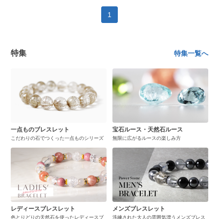
1
特集
特集一覧へ
一点ものブレスレット
宝石ルース・天然石ルース
こだわりの石でつくった一点ものシリーズ
無限に広がるルースの楽しみ方
レディースブレスレット
メンズブレスレット
色とりどりの天然石を使ったレディースブ
洗練された大人の雰囲気漂うメンズブレス