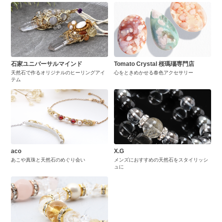
石家ユニバーサルマインド
Tomato Crystal 桜瑪瑙専門店
天然石で作るオリジナルのヒーリングアイ
心をときめかせる春色アクセサリー
テム
aco
X.G
あこや真珠と天然石のめぐり会い
メンズにおすすめの天然石をスタイリッシ
ュに