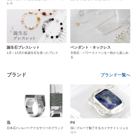
レス
誕生石ブレスレット
ペンダント・ネックレス
1月～12月の各誕生石を使ったブレス
天然石・パワーストーンを一粒から楽しめ
る
ブランド
ブランド一覧へ
迅
P4
日本石×シルバーアクセサリーのブランド
深いブルーで魅了するカイヤナイトジュエ
リー