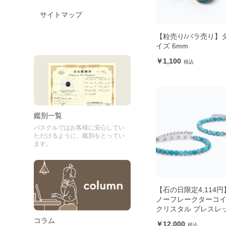
サイトマップ
【粒売り/バラ売り】
イズ 6mm
1,100
鑑別一覧
パスクルではお客様に安心してい
ただけるように、鑑別をとってい
ます。
【石の日限定4,114円
ノーフレークターコ
クリスタル ブレスレ
コラム
12,000