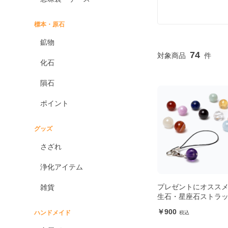
標本・原石
鉱物
74
化石
隕石
ポイント
グッズ
さざれ
浄化アイテム
プレゼントにオススメ
雑貨
生石・星座石ストラ
900
ハンドメイド