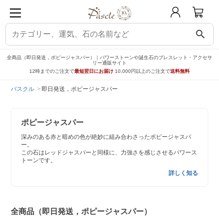
search
全商品（即日発送，ポピージャスパー）｜パワーストーンや誕生石のブレスレット・アクセサ
リー通販サイト
12時までのご注文で
最短翌日にお届け
10,000円以上のご注文で
送料無料
パスクル
即日発送，ポピージャスパー
ポピージャスパー
深みのある赤と暗めの色が絶妙に組み合わさったポピージャスパ
ー。
この石はレッドジャスパーと同様に、力強さを感じさせるパワース
トーンです。
詳しく知る
全商品（即日発送，ポピージャスパー）