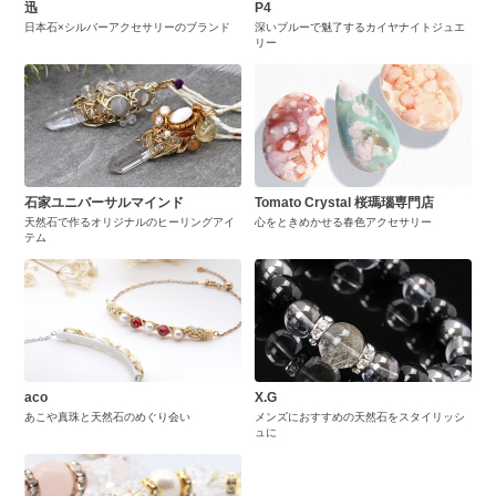
迅
P4
日本石×シルバーアクセサリーのブランド
深いブルーで魅了するカイヤナイトジュエ
リー
石家ユニバーサルマインド
Tomato Crystal 桜瑪瑙専門店
天然石で作るオリジナルのヒーリングアイ
心をときめかせる春色アクセサリー
テム
aco
X.G
あこや真珠と天然石のめぐり会い
メンズにおすすめの天然石をスタイリッシ
ュに