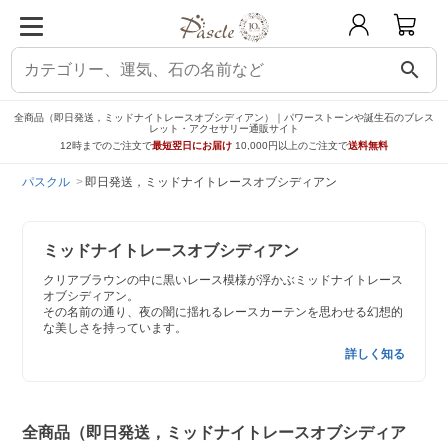
search
全商品（即日発送，ミッドナイトレースオブシディアン）｜パワーストーンや誕生石のブレス
レット・アクセサリー通販サイト
12時までのご注文で
最短翌日にお届け
10,000円以上のご注文で
送料無料
パスクル
即日発送，ミッドナイトレースオブシディアン
ミッドナイトレースオブシディアン
クリアブラウンの中に黒いレース模様が浮かぶミッドナイトレース
オブシディアン。
その名前の通り、夜の闇に揺れるレースカーテンを思わせる幻想的
な美しさを持っています。
詳しく知る
全商品（即日発送，ミッドナイトレースオブシディア