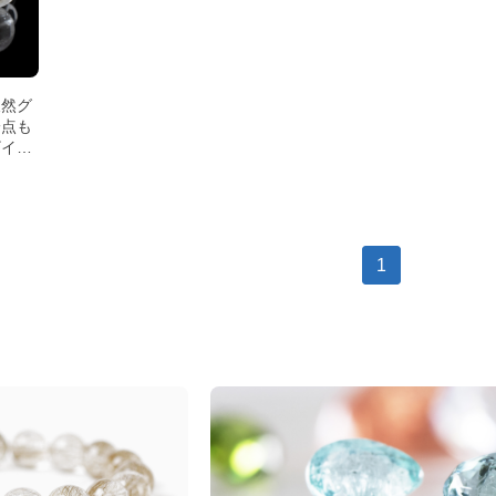
天然グ
一点も
ザイン
1