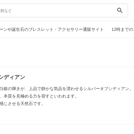
search
ーンや誕生石のブレスレット・アクセサリー通販サイト
12時まで
シディアン
白銀の輝きが、上品で静かな気品を漂わせるシルバーオブシディアン。
、本質を見極める力を宿すといわれます。
感じさせる天然石です。