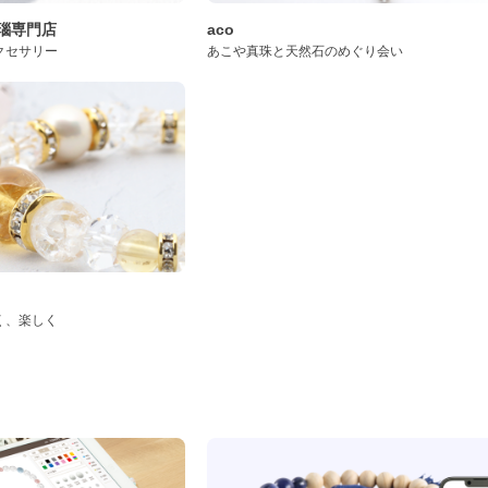
桜瑪瑙専門店
aco
クセサリー
あこや真珠と天然石のめぐり会い
く、楽しく
ド