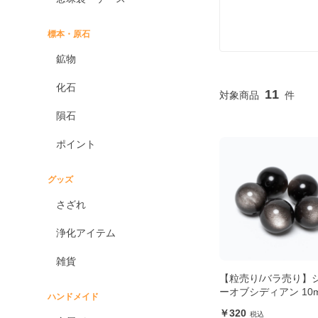
標本・原石
鉱物
化石
11
隕石
ポイント
グッズ
さざれ
浄化アイテム
雑貨
【粒売り/バラ売り】
ーオブシディアン 10
ハンドメイド
320