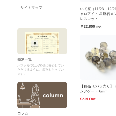
サイトマップ
いて座（11/23～12/
ャロアイト 星座石メ
レスレット
22,800
鑑別一覧
パスクルではお客様に安心してい
ただけるように、鑑別をとってい
ます。
【粒売り/バラ売り】
ンアゲート 6mm
Sold Out
コラム