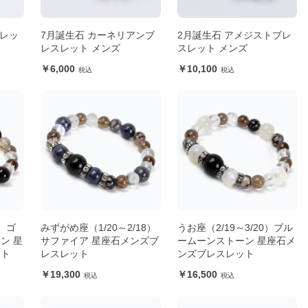
スレッ
7月誕生石 カーネリアンブ
2月誕生石 アメジストブレ
レスレット メンズ
スレット メンズ
6,000
10,100
9）ゴ
みずがめ座（1/20～2/18）
うお座（2/19～3/20）ブル
ン 星
サファイア 星座石メンズブ
ームーンストーン 星座石メ
ット
レスレット
ンズブレスレット
19,300
16,500