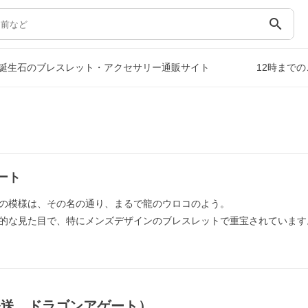
search
誕生石のブレスレット・アクセサリー通販サイト
12時まで
ート
の模様は、その名の通り、まるで龍のウロコのよう。
的な見た目で、特にメンズデザインのブレスレットで重宝されています
発送，ドラゴンアゲート）