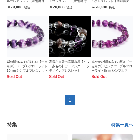
ルブレスレット【鑑別書付
ルブレスレット【鑑別書付
ルブレスレット【鑑別書付
き】
き】
き】
28,000
28,000
28,000
紫の濃淡模様が美しい【一点
高貴な京紫の庭園水晶【X.G
鮮やかな濃淡模様の輝き【一
もの】パープルフローライト
一点もの】ガーデンクォーツ
点もの】ピンクパープルフロ
10mm シンプルブレスレット
デザインブレスレット
ーライト8mm シンプルブレ
スレット
Sold Out
Sold Out
Sold Out
1
特集
特集一覧へ