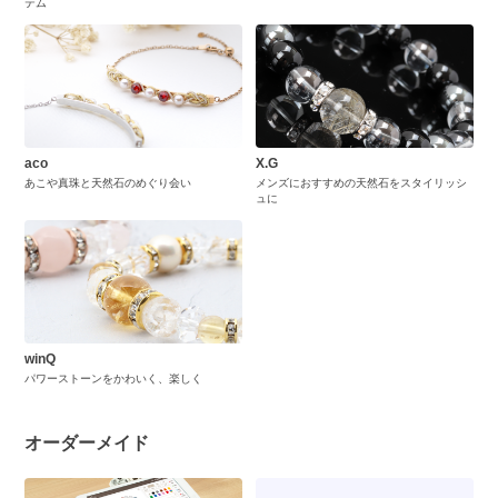
テム
aco
X.G
あこや真珠と天然石のめぐり会い
メンズにおすすめの天然石をスタイリッシ
ュに
winQ
パワーストーンをかわいく、楽しく
オーダーメイド