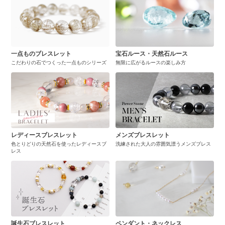
一点ものブレスレット
宝石ルース・天然石ルース
こだわりの石でつくった一点ものシリーズ
無限に広がるルースの楽しみ方
レディースブレスレット
メンズブレスレット
色とりどりの天然石を使ったレディースブ
洗練された大人の雰囲気漂うメンズブレス
レス
誕生石ブレスレット
ペンダント・ネックレス