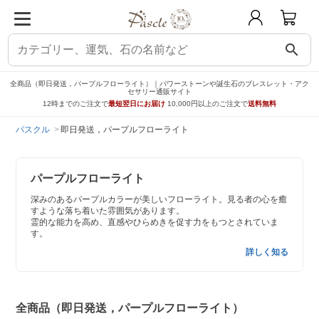
search
全商品（即日発送，パープルフローライト）｜パワーストーンや誕生石のブレスレット・アク
セサリー通販サイト
12時までのご注文で
最短翌日にお届け
10,000円以上のご注文で
送料無料
パスクル
即日発送，パープルフローライト
パープルフローライト
深みのあるパープルカラーが美しいフローライト。見る者の心を癒
すような落ち着いた雰囲気があります。
霊的な能力を高め、直感やひらめきを促す力をもつとされていま
す。
詳しく知る
全商品（即日発送，パープルフローライト）