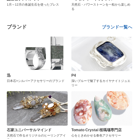
1月～12月の各誕生石を使ったブレス
天然石・パワーストーンを一粒から楽しめ
る
ブランド
ブランド一覧へ
迅
P4
日本石×シルバーアクセサリーのブランド
深いブルーで魅了するカイヤナイトジュエ
リー
石家ユニバーサルマインド
Tomato Crystal 桜瑪瑙専門店
天然石で作るオリジナルのヒーリングアイ
心をときめかせる春色アクセサリー