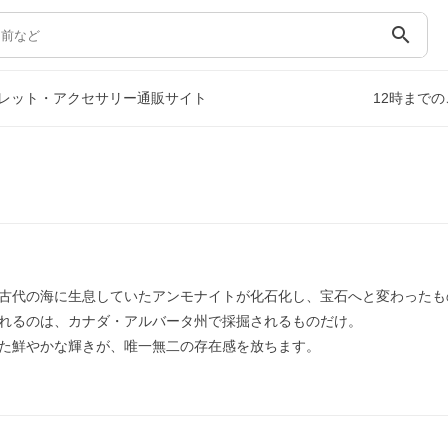
search
レット・アクセサリー通販サイト
12時まで
古代の海に生息していたアンモナイトが化石化し、宝石へと変わったも
れるのは、カナダ・アルバータ州で採掘されるものだけ。
た鮮やかな輝きが、唯一無二の存在感を放ちます。