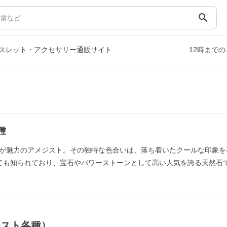
search
スレット・アクセサリー通販サイト
12時まで
種
が魅力のアメジスト。その独特な色合いは、落ち着いたクールな印象を
ても知られており、宝石やパワーストーンとして高い人気を誇る天然石
ジスト各種）