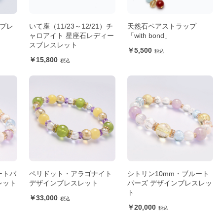
トブレ
いて座（11/23～12/21）チ
天然石ペアストラップ
ャロアイト 星座石レディー
「with bond」
スブレスレット
5,500
15,800
ートパ
ペリドット・アラゴナイト
シトリン10mm・ブルート
レット
デザインブレスレット
パーズ デザインブレスレッ
ト
33,000
20,000