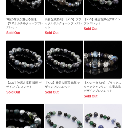
3種の輝きが魅せる個性
高貴な漆黒の針【X.G】ブラ
【X.G】神居古潭石デザイン
【X.G】ルチルクォーツブレ
ックルチルクォーツブレスレ
ブレスレット
スレット
ット
Sold Out
Sold Out
Sold Out
【X.G】神居古潭石 濃藍 デ
【X.G】神居古潭石 織部 デ
【X.G 一点もの】ブラックス
ザインブレスレット
ザインブレスレット
ターアクアマリン・山梨水晶
デザインブレスレット
Sold Out
Sold Out
Sold Out