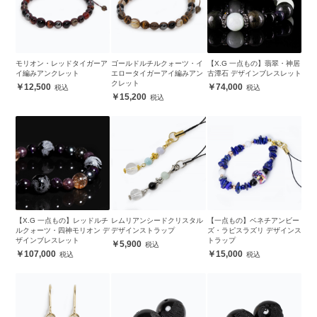
モリオン・レッドタイガーア
ゴールドルチルクォーツ・イ
【X.G 一点もの】翡翠・神居
イ編みアンクレット
エロータイガーアイ編みアン
古潭石 デザインブレスレット
クレット
12,500
74,000
15,200
【X.G 一点もの】レッドルチ
レムリアンシードクリスタル
【一点もの】ベネチアンビー
ルクォーツ・四神モリオン デ
デザインストラップ
ズ・ラピスラズリ デザインス
ザインブレスレット
トラップ
5,900
107,000
15,000