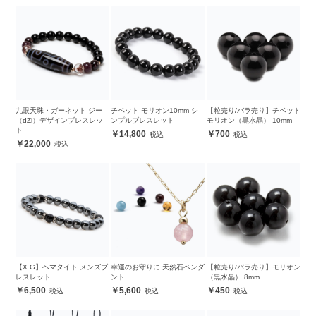
九眼天珠・ガーネット ジー
チベット モリオン10mm シ
【粒売り/バラ売り】チベット
（dZi）デザインブレスレッ
ンプルブレスレット
モリオン（黒水晶） 10mm
ト
14,800
700
22,000
【X.G】ヘマタイト メンズブ
幸運のお守りに 天然石ペンダ
【粒売り/バラ売り】モリオン
レスレット
ント
（黒水晶） 8mm
6,500
5,600
450