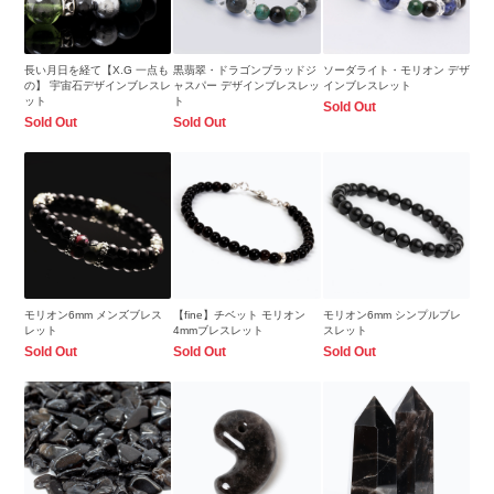
長い月日を経て【X.G 一点も
黒翡翠・ドラゴンブラッドジ
ソーダライト・モリオン デザ
の】 宇宙石デザインブレスレ
ャスパー デザインブレスレッ
インブレスレット
ット
ト
Sold Out
Sold Out
Sold Out
モリオン6mm メンズブレス
【fine】チベット モリオン
モリオン6mm シンプルブレ
レット
4mmブレスレット
スレット
Sold Out
Sold Out
Sold Out