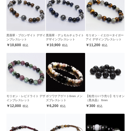
黒翡翠・ブロンザイト デザイ
黒翡翠・デュモルチェライト
モリオン・イエロータイガー
ンブレスレット
デザインブレスレット
アイ デザインブレスレット
10,600
10,900
11,200
モリオン・レピドライト デザ
ボツワナアゲート6mm メン
【粒売り/バラ売り】モリオン
インブレスレット
ズブレスレット
（黒水晶） 6mm
12,000
6,200
300