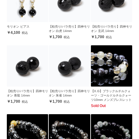
モリオン ピアス
【粒売り/バラ売り】四神モリ
【粒売り/バラ売り】四神モリ
オン 白虎 14mm
オン 玄武 14mm
4,100
1,700
1,700
【粒売り/バラ売り】四神モリ
【粒売り/バラ売り】四神モリ
【X.G】ブラックルチルクォ
オン 青龍 14mm
オン 朱雀 14mm
ーツ・ゴールドルチルクォー
ツ10mm メンズブレスレット
1,700
1,700
Sold Out