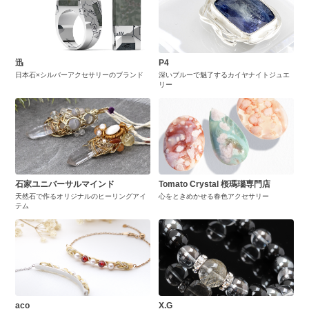
迅
P4
日本石×シルバーアクセサリーのブランド
深いブルーで魅了するカイヤナイトジュエ
リー
石家ユニバーサルマインド
Tomato Crystal 桜瑪瑙専門店
天然石で作るオリジナルのヒーリングアイ
心をときめかせる春色アクセサリー
テム
aco
X.G