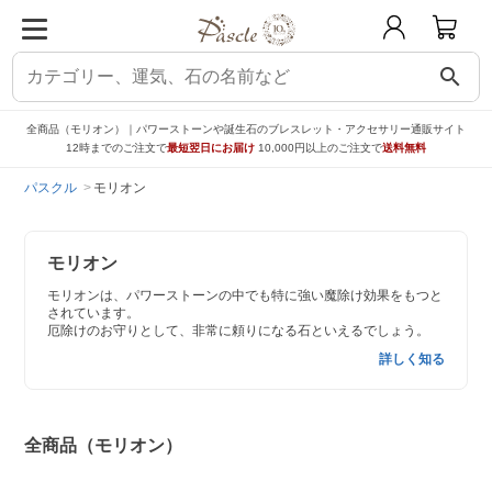
search
全商品（モリオン）｜パワーストーンや誕生石のブレスレット・アクセサリー通販サイト
12時までのご注文で
最短翌日にお届け
10,000円以上のご注文で
送料無料
パスクル
モリオン
モリオン
モリオンは、パワーストーンの中でも特に強い魔除け効果をもつと
されています。
厄除けのお守りとして、非常に頼りになる石といえるでしょう。
詳しく知る
全商品（モリオン）