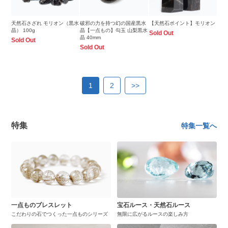
天然石さざれ モリオン（黒水
破邪の力を持つ幻の国産黒水
【天然石ポイント】モリオン
晶） 100g
晶【一点もの】勾玉 山梨黒水
Sold Out
晶 40mm
Sold Out
Sold Out
1
2
>>
特集
特集一覧へ
一点ものブレスレット
宝石ルース・天然石ルース
こだわりの石でつくった一点ものシリーズ
無限に広がるルースの楽しみ方