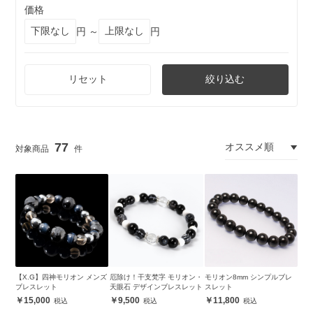
価格
円 ～
円
リセット
絞り込む
77
【X.G】四神モリオン メンズ
厄除け！干支梵字 モリオン・
モリオン8mm シンプルブレ
ブレスレット
天眼石 デザインブレスレット
スレット
15,000
9,500
11,800