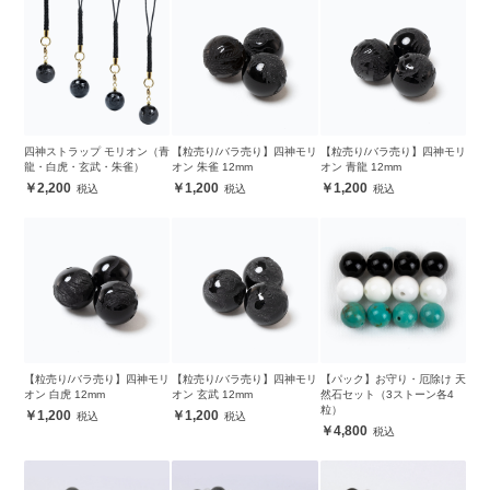
四神ストラップ モリオン（青
【粒売り/バラ売り】四神モリ
【粒売り/バラ売り】四神モリ
龍・白虎・玄武・朱雀）
オン 朱雀 12mm
オン 青龍 12mm
2,200
1,200
1,200
【粒売り/バラ売り】四神モリ
【粒売り/バラ売り】四神モリ
【パック】お守り・厄除け 天
オン 白虎 12mm
オン 玄武 12mm
然石セット（3ストーン各4
粒）
1,200
1,200
4,800