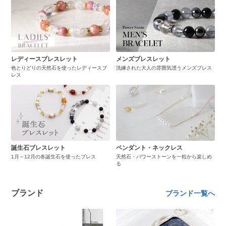
レディースブレスレット
メンズブレスレット
色とりどりの天然石を使ったレディースブ
洗練された大人の雰囲気漂うメンズブレス
レス
誕生石ブレスレット
ペンダント・ネックレス
1月～12月の各誕生石を使ったブレス
天然石・パワーストーンを一粒から楽しめ
る
ブランド
ブランド一覧へ