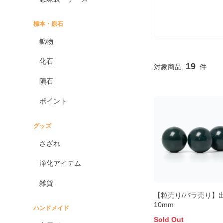
標本・原石
鉱物
化石
19
隕石
ポイント
グッズ
さざれ
浄化アイテム
雑貨
【粒売り/バラ売り】
10mm
ハンドメイド
Sold Out