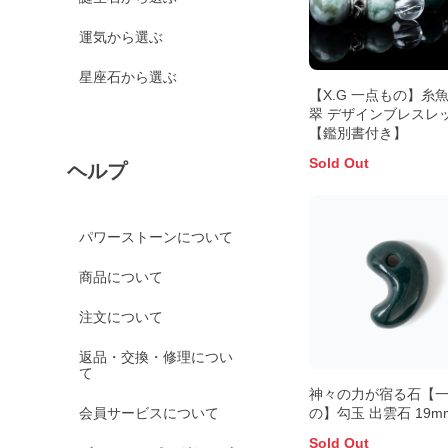
運気から選ぶ
星座石から選ぶ
【X.G 一点もの】糸
翠 デザインブレスレ
【鑑別書付き】
Sold Out
ヘルプ
パワーストーンについて
商品について
注文について
返品・交換・修理につい
て
神々の力が宿る石【
会員サービスについて
の】勾玉 出雲石 19m
Sold Out