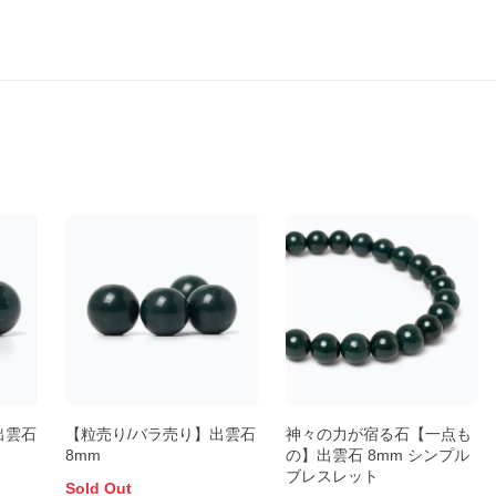
出雲石
【粒売り/バラ売り】出雲石
神々の力が宿る石【一点も
8mm
の】出雲石 8mm シンプル
ブレスレット
Sold Out