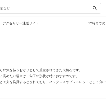
search
・アクセサリー通販サイト
12時まで
ら邪気を払うお守りとして重宝されてきた天然石です。
に高めたい場合は、勾玉の形状が特におすすめです。
とで力を発揮するとされており、ネックレスやブレスレットとして身に