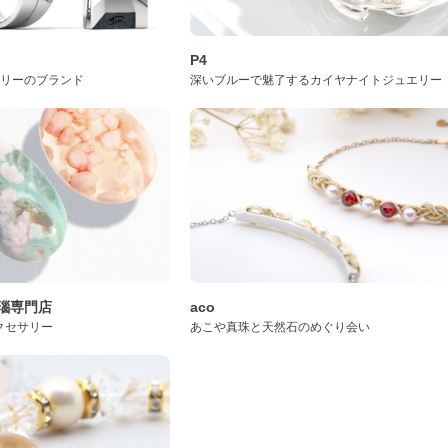
P4
サリーのブランド
深いブルーで魅了するカイヤナイトジュエリー
桜瑪瑙専門店
aco
クセサリー
あこや真珠と天然石のめぐり会い