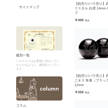
【粒売り/バラ売り】
サイトマップ
リスタル 白虎 14mm
プ
400
鑑別一覧
パスクルではお客様に安心してい
ただけるように、鑑別をとってい
ます。
【粒売り/バラ売り】
ニキス 朱雀（ブラッ
12mm
350
コラム