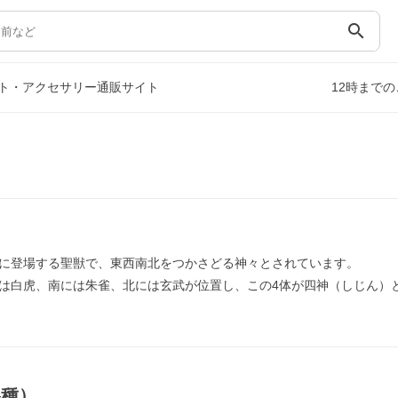
search
ト・アクセサリー通販サイト
12時まで
に登場する聖獣で、東西南北をつかさどる神々とされています。
は白虎、南には朱雀、北には玄武が位置し、この4体が四神（しじん）
各種）