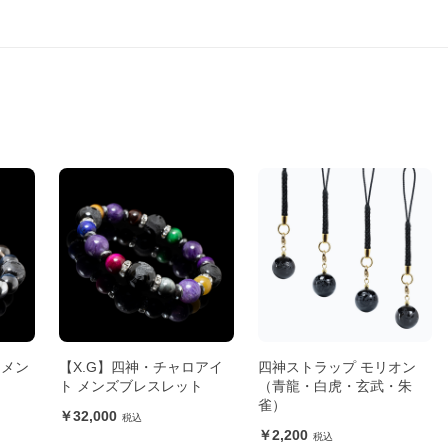
 メン
【X.G】四神・チャロアイ
四神ストラップ モリオン
ト メンズブレスレット
（青龍・白虎・玄武・朱
雀）
32,000
2,200