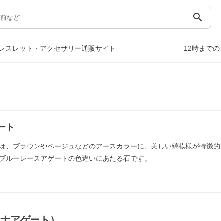
search
レスレット・アクセサリー通販サイト
12時まで
ート
は、ブラウンやベージュなどのアースカラーに、美しい縞模様が特徴的
ブルーレースアゲートの色違いにあたる石です。
ワナアゲート）