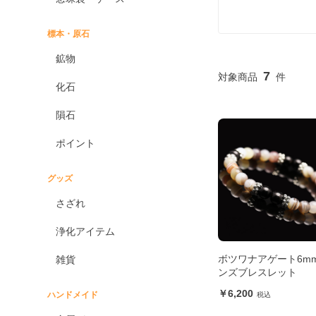
標本・原石
鉱物
7
化石
隕石
ポイント
グッズ
さざれ
浄化アイテム
ボツワナアゲート6mm
雑貨
ンズブレスレット
6,200
ハンドメイド