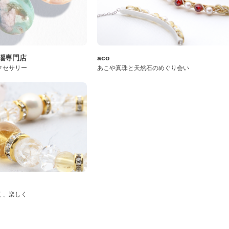
桜瑪瑙専門店
aco
クセサリー
あこや真珠と天然石のめぐり会い
く、楽しく
ド