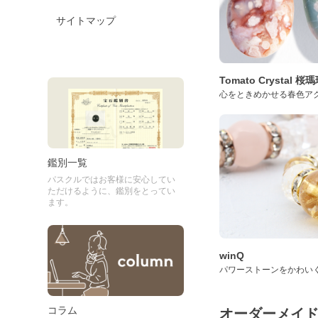
サイトマップ
Tomato Crystal 
心をときめかせる春色ア
鑑別一覧
パスクルではお客様に安心してい
ただけるように、鑑別をとってい
ます。
winQ
パワーストーンをかわい
コラム
オーダーメイ