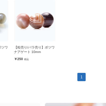
ボツワ
【粒売り/バラ売り】ボツワ
ナアゲート 10mm
250
1