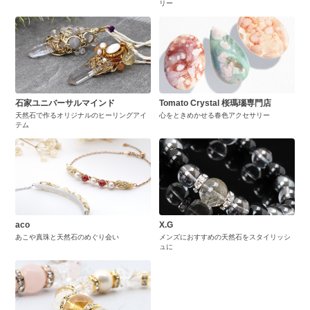
リー
石家ユニバーサルマインド
Tomato Crystal 桜瑪瑙専門店
天然石で作るオリジナルのヒーリングアイ
心をときめかせる春色アクセサリー
テム
aco
X.G
あこや真珠と天然石のめぐり会い
メンズにおすすめの天然石をスタイリッシ
ュに