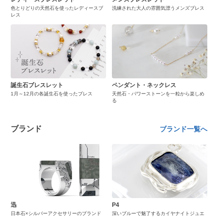
色とりどりの天然石を使ったレディースブ
洗練された大人の雰囲気漂うメンズブレス
レス
誕生石ブレスレット
ペンダント・ネックレス
1月～12月の各誕生石を使ったブレス
天然石・パワーストーンを一粒から楽しめ
る
ブランド
ブランド一覧へ
迅
P4
日本石×シルバーアクセサリーのブランド
深いブルーで魅了するカイヤナイトジュエ