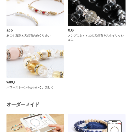
aco
X.G
あこや真珠と天然石のめぐり会い
メンズにおすすめの天然石をスタイリッシ
ュに
winQ
パワーストーンをかわいく、楽しく
オーダーメイド