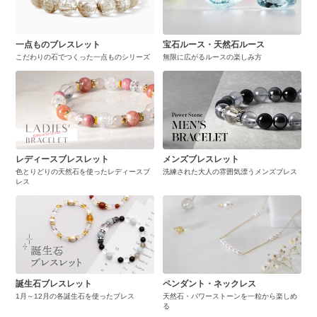
一点ものブレスレット
宝石ルース・天然石ルース
こだわりの石でつくった一点ものシリーズ
無限に広がるルースの楽しみ方
レディースブレスレット
メンズブレスレット
色とりどりの天然石を使ったレディースブ
洗練された大人の雰囲気漂うメンズブレス
レス
誕生石ブレスレット
ペンダント・ネックレス
1月～12月の各誕生石を使ったブレス
天然石・パワーストーンを一粒から楽しめ
る