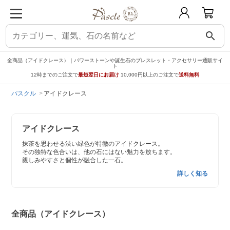
search
全商品（アイドクレース）｜パワーストーンや誕生石のブレスレット・アクセサリー通販サイ
ト
12時までのご注文で
最短翌日にお届け
10,000円以上のご注文で
送料無料
パスクル
アイドクレース
アイドクレース
抹茶を思わせる渋い緑色が特徴のアイドクレース。
その独特な色合いは、他の石にはない魅力を放ちます。
親しみやすさと個性が融合した一石。
詳しく知る
全商品（アイドクレース）