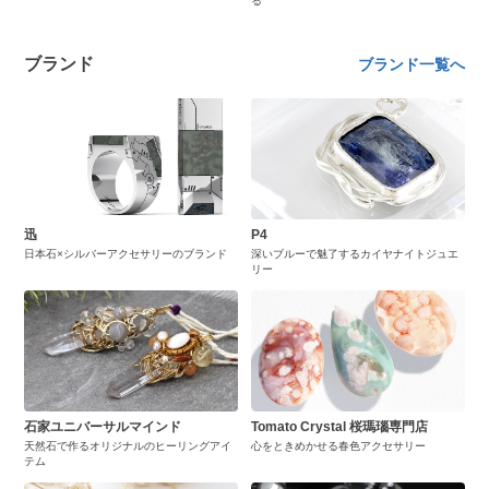
る
ブランド
ブランド一覧へ
迅
P4
日本石×シルバーアクセサリーのブランド
深いブルーで魅了するカイヤナイトジュエ
リー
石家ユニバーサルマインド
Tomato Crystal 桜瑪瑙専門店
天然石で作るオリジナルのヒーリングアイ
心をときめかせる春色アクセサリー
テム