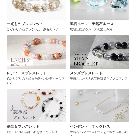
一点ものブレスレット
宝石ルース・天然石ルース
こだわりの石でつくった一点ものシリーズ
無限に広がるルースの楽しみ方
レディースブレスレット
メンズブレスレット
色とりどりの天然石を使ったレディースブ
洗練された大人の雰囲気漂うメンズブレス
レス
誕生石ブレスレット
ペンダント・ネックレス
1月～12月の各誕生石を使ったブレス
天然石・パワーストーンを一粒から楽しめ