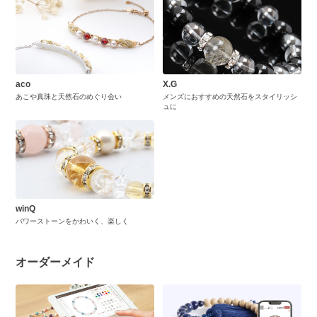
aco
X.G
あこや真珠と天然石のめぐり会い
メンズにおすすめの天然石をスタイリッシ
ュに
winQ
パワーストーンをかわいく、楽しく
オーダーメイド