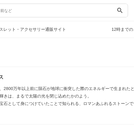
search
スレット・アクセサリー通販サイト
12時まで
ス
、2800万年以上前に隕石が地球に衝突した際のエネルギーで生まれた
輝きは、まるで太陽の光を閉じ込めたかのよう。
宝石として身につけていたことで知られる、ロマンあふれるストーンで