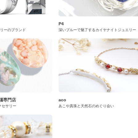
P4
サリーのブランド
深いブルーで魅了するカイヤナイトジュエリー
桜瑪瑙専門店
aco
クセサリー
あこや真珠と天然石のめぐり会い