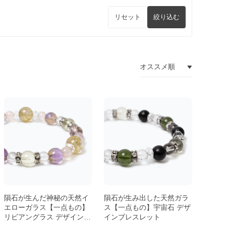
リセット
絞り込む
隕石が生んだ神秘の天然イ
隕石が生み出した天然ガラ
エローガラス【一点もの】
ス【一点もの】宇宙石 デザ
リビアングラス デザインブ
インブレスレット