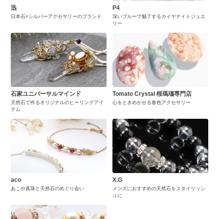
迅
P4
日本石×シルバーアクセサリーのブランド
深いブルーで魅了するカイヤナイトジュエ
リー
石家ユニバーサルマインド
Tomato Crystal 桜瑪瑙専門店
天然石で作るオリジナルのヒーリングアイ
心をときめかせる春色アクセサリー
テム
aco
X.G
あこや真珠と天然石のめぐり会い
メンズにおすすめの天然石をスタイリッシ
ュに