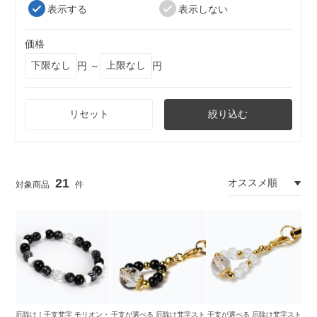
表示する
表示しない
価格
円 ～
円
リセット
絞り込む
21
厄除け！干支梵字 モリオン・
干支が選べる 厄除け梵字スト
干支が選べる 厄除け梵字スト