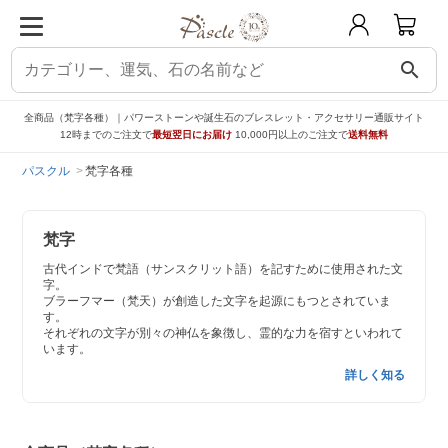
search
全商品（梵字各種）｜パワーストーンや誕生石のブレスレット・アクセサリー通販サイト
12時までのご注文で
最短翌日にお届け
10,000円以上のご注文で
送料無料
パスクル
梵字各種
梵字
古代インドで梵語（サンスクリット語）を記すために使用された文
字。
ブラーフマー（梵天）が創造した文字を起源にもつとされていま
す。
それぞれの文字が別々の神仏を象徴し、霊的な力を宿すといわれて
います。
詳しく知る