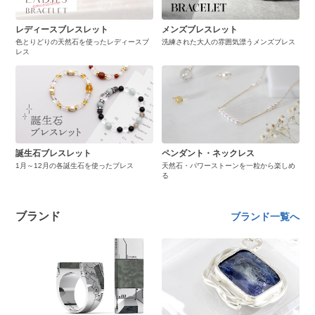
レディースブレスレット
メンズブレスレット
色とりどりの天然石を使ったレディースブ
洗練された大人の雰囲気漂うメンズブレス
レス
誕生石ブレスレット
ペンダント・ネックレス
1月～12月の各誕生石を使ったブレス
天然石・パワーストーンを一粒から楽しめ
る
ブランド
ブランド一覧へ