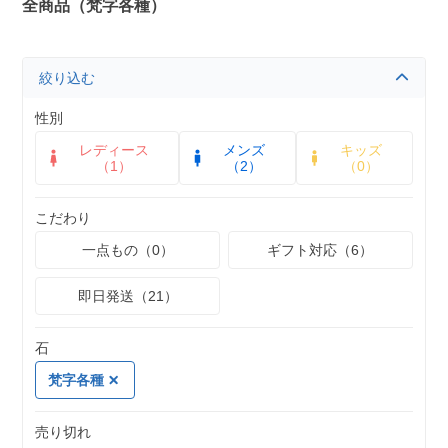
全商品（梵字各種）
絞り込む
性別
レディース
メンズ
キッズ
（1）
（2）
（0）
こだわり
一点もの（0）
ギフト対応（6）
即日発送（21）
石
梵字各種
売り切れ