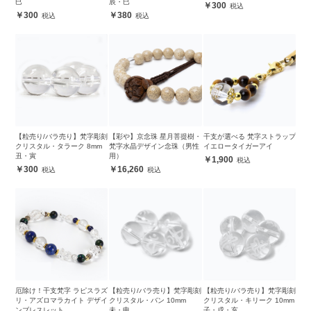
巳
辰・巳
300
300
380
【粒売り/バラ売り】梵字彫刻
【彩や】京念珠 星月菩提樹・
干支が選べる 梵字ストラップ
クリスタル・タラーク 8mm
梵字水晶デザイン念珠（男性
イエロータイガーアイ
丑・寅
用）
1,900
300
16,260
厄除け！干支梵字 ラピスラズ
【粒売り/バラ売り】梵字彫刻
【粒売り/バラ売り】梵字彫刻
リ・アズロマラカイト デザイ
クリスタル・バン 10mm
クリスタル・キリーク 10mm
ンブレスレット
未・申
子・戌・亥