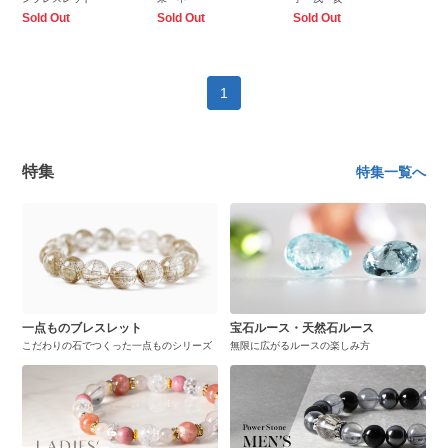
Sold Out
Sold Out
Sold Out
1
特集
特集一覧へ
一点ものブレスレット
宝石ルース・天然石ルース
こだわりの石でつくった一点ものシリーズ
無限に広がるルースの楽しみ方