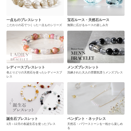
一点ものブレスレット
宝石ルース・天然石ルース
こだわりの石でつくった一点ものシリーズ
無限に広がるルースの楽しみ方
レディースブレスレット
メンズブレスレット
色とりどりの天然石を使ったレディースブ
洗練された大人の雰囲気漂うメンズブレス
レス
誕生石ブレスレット
ペンダント・ネックレス
1月～12月の各誕生石を使ったブレス
天然石・パワーストーンを一粒から楽しめ
る