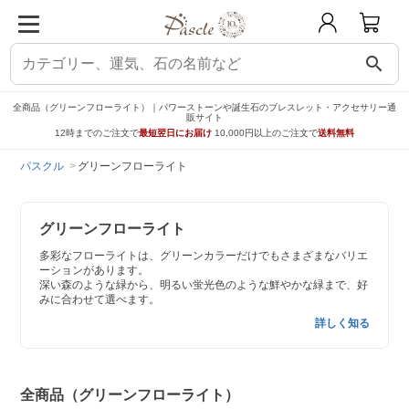
search
全商品（グリーンフローライト）｜パワーストーンや誕生石のブレスレット・アクセサリー通
販サイト
12時までのご注文で
最短翌日にお届け
10,000円以上のご注文で
送料無料
パスクル
グリーンフローライト
グリーンフローライト
多彩なフローライトは、グリーンカラーだけでもさまざまなバリエ
ーションがあります。
深い森のような緑から、明るい蛍光色のような鮮やかな緑まで、好
みに合わせて選べます。
詳しく知る
全商品（グリーンフローライト）