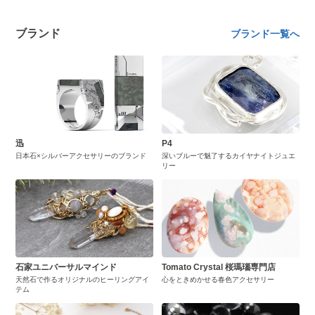
ブランド
ブランド一覧へ
迅
P4
日本石×シルバーアクセサリーのブランド
深いブルーで魅了するカイヤナイトジュエ
リー
石家ユニバーサルマインド
Tomato Crystal 桜瑪瑙専門店
天然石で作るオリジナルのヒーリングアイ
心をときめかせる春色アクセサリー
テム