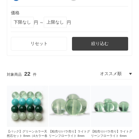
価格
円 ～
円
リセット
絞り込む
22
【パック】グリーンカラー天
【粒売り/バラ売り】ライトグ
【粒売り/バラ売り】ライトグ
然石セット 8mm（4カラー各
リーンフローライト 8mm
リーンフローライト 6mm