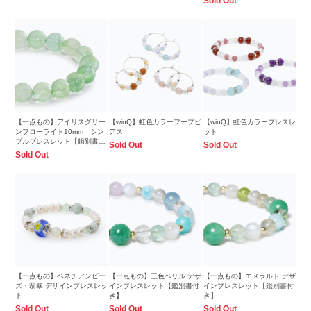
Sold Out
【一点もの】アイリスグリー
【winQ】虹色カラーフープピ
【winQ】虹色カラーブレスレ
ンフローライト10mm シン
アス
ット
プルブレスレット【鑑別書付
Sold Out
Sold Out
き】
Sold Out
【一点もの】ベネチアンビー
【一点もの】三色ベリル デザ
【一点もの】エメラルド デザ
ズ・翡翠 デザインブレスレッ
インブレスレット【鑑別書付
インブレスレット【鑑別書付
ト
き】
き】
Sold Out
Sold Out
Sold Out