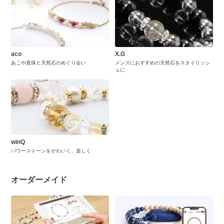
aco
X.G
あこや真珠と天然石のめぐり会い
メンズにおすすめの天然石をスタイリッシ
ュに
winQ
パワーストーンをかわいく、楽しく
オーダーメイド