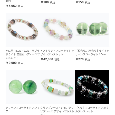
4粒）
180
150
5,952
かに座（6/22～7/22）ラブラ
アメトリン・フローライト デ
【粒売り/バラ売り】ライトグ
ドライト 星座石レディースブ
ザインブレスレット
リーンフローライト 10mm
レスレット
42,600
270
9,900
グリーンフローライト スフィ
クリソプレーズ・レモンクリ
【X.G】フローライト スピネ
ア
ソプレーズ デザインブレスレ
ルブレスレット
ット