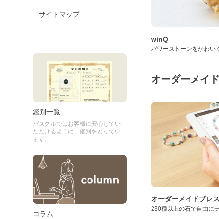
サイトマップ
winQ
パワーストーンをかわい
オーダーメイ
鑑別一覧
パスクルではお客様に安心してい
ただけるように、鑑別をとってい
ます。
オーダーメイドブレ
230種以上の石で自由に
コラム