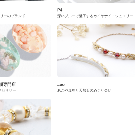
P4
サリーのブランド
深いブルーで魅了するカイヤナイトジュエリー
桜瑪瑙専門店
aco
クセサリー
あこや真珠と天然石のめぐり会い