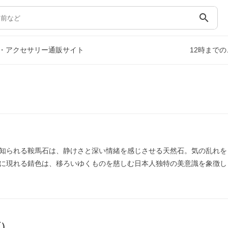
search
・アクセサリー通販サイト
12時まで
知られる鞍馬石は、静けさと深い情緒を感じさせる天然石。気の乱れを
に現れる錆色は、移ろいゆくものを慈しむ日本人独特の美意識を象徴し
石）