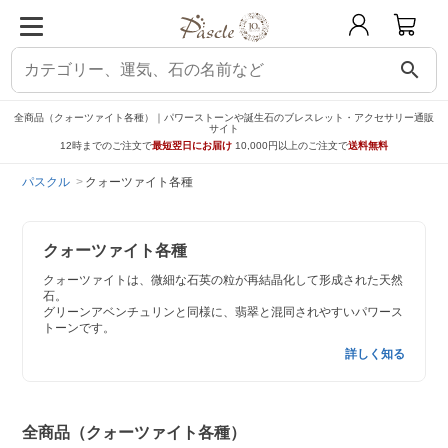
search
全商品（クォーツァイト各種）｜パワーストーンや誕生石のブレスレット・アクセサリー通販
サイト
12時までのご注文で
最短翌日にお届け
10,000円以上のご注文で
送料無料
パスクル
クォーツァイト各種
クォーツァイト各種
クォーツァイトは、微細な石英の粒が再結晶化して形成された天然
石。
グリーンアベンチュリンと同様に、翡翠と混同されやすいパワース
トーンです。
詳しく知る
全商品（クォーツァイト各種）