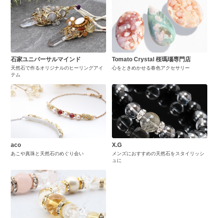
石家ユニバーサルマインド
Tomato Crystal 桜瑪瑙専門店
天然石で作るオリジナルのヒーリングアイ
心をときめかせる春色アクセサリー
テム
aco
X.G
あこや真珠と天然石のめぐり会い
メンズにおすすめの天然石をスタイリッシ
ュに