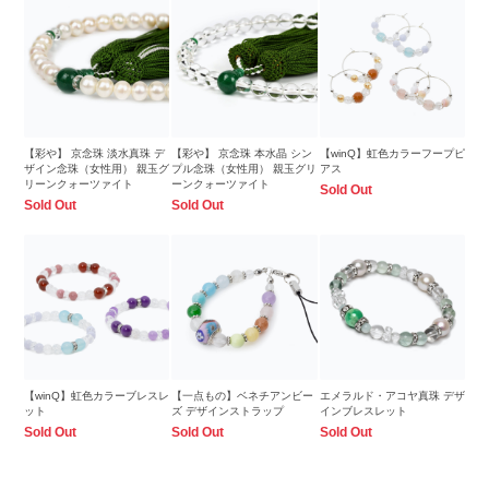
【彩や】 京念珠 淡水真珠 デ
【彩や】 京念珠 本水晶 シン
【winQ】虹色カラーフープピ
ザイン念珠（女性用） 親玉グ
プル念珠（女性用） 親玉グリ
アス
リーンクォーツァイト
ーンクォーツァイト
Sold Out
Sold Out
Sold Out
【winQ】虹色カラーブレスレ
【一点もの】ベネチアンビー
エメラルド・アコヤ真珠 デザ
ット
ズ デザインストラップ
インブレスレット
Sold Out
Sold Out
Sold Out