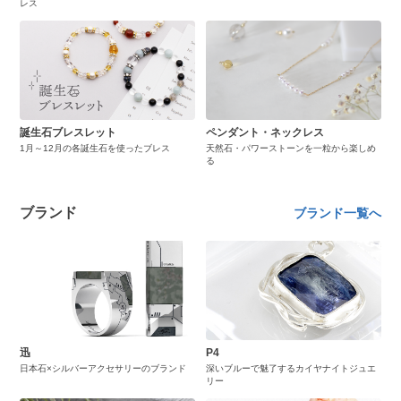
レス
誕生石ブレスレット
ペンダント・ネックレス
1月～12月の各誕生石を使ったブレス
天然石・パワーストーンを一粒から楽しめ
る
ブランド
ブランド一覧へ
迅
P4
日本石×シルバーアクセサリーのブランド
深いブルーで魅了するカイヤナイトジュエ
リー