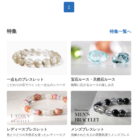
1
特集
特集一覧へ
一点ものブレスレット
宝石ルース・天然石ルース
こだわりの石でつくった一点ものシリーズ
無限に広がるルースの楽しみ方
レディースブレスレット
メンズブレスレット
色とりどりの天然石を使ったレディースブ
洗練された大人の雰囲気漂うメンズブレス