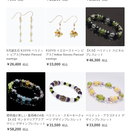
8月誕生石 K10YG ペリドッ
K10YG イエローストーン ピ
【X.G】ペリドット スピネル
ト ピアス│Peridot Pierced
アス│Yellow Stones Pierced
ブレスレット
earrings
earrings
46,300
26,400
33,000
透明感が美しい 最高峰の4色
ペリドット・スモーキークォ
ペリドット・アラゴナイト デ
【X.G】サンタマリアアクア
ーツ デザインブレスレット
ザインブレスレット
マリン デザインブレスレット
31,500
33,000
58,200