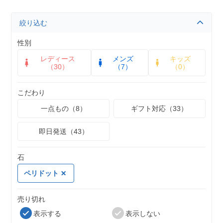
絞り込む
性別
レディース
メンズ
キッズ
（30）
（7）
（0）
こだわり
一点もの（8）
ギフト対応（33）
即日発送（43）
石
ペリドット
売り切れ
表示する
表示しない