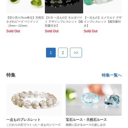
【切り売り/5cm単位】天然石
【X.G 一点もの】モルダバイ
【一点もの】エメラルド デザ
さざれビーズ ペリドット
ト デザインブレスレット【鑑
インブレスレット【鑑別書付
（3mm～12mm）
別書付き】
き】
Sold Out
Sold Out
Sold Out
1
2
>>
特集
特集一覧へ
一点ものブレスレット
宝石ルース・天然石ルース
こだわりの石でつくった一点ものシリーズ
無限に広がるルースの楽しみ方