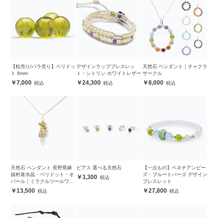
【粒売り/バラ売り】ペリドッ
デザインラップブレスレッ
天然石 ペンダント｜チャクラ
ト 8mm
ト・シトリン ホワイトレザー
サークル
7,000
24,300
8,000
天然石 ペンダント 長野県麻
ピアス 選べる天然石
【一点もの】ベネチアンビー
績村産水晶・ペリドット・オ
ズ・ブルートパーズ デザイン
3,300
パール｜ミラクルツールワイ
ブレスレット
ヤーワーク アイデンティティ
13,500
27,800
ー