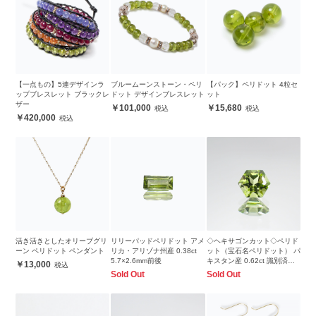
【一点もの】5連デザインラ
ブルームーンストーン・ペリ
【パック】ペリドット 4粒セ
ップブレスレット ブラックレ
ドット デザインブレスレット
ット
ザー
101,000
15,680
420,000
活き活きとしたオリーブグリ
リリーパッドペリドット アメ
◇ヘキサゴンカット◇ペリド
ーン ペリドット ペンダント
リカ・アリゾナ州産 0.38ct
ット（宝石名ペリドット） パ
5.7×2.6mm前後
キスタン産 0.62ct 識別済
13,000
4.9×4.8mm前後
Sold Out
Sold Out