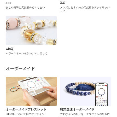
aco
X.G
あこや真珠と天然石のめぐり会い
メンズにおすすめの天然石をスタイリッシ
ュに
winQ
パワーストーンをかわいく、楽しく
オーダーメイド
オーダーメイドブレスレット
略式念珠オーダーメイド
230種以上の石で自由にデザイン
大切な人への祈りを、オリジナルの念珠に