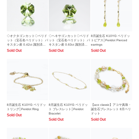
◇オクタゴンカット◇ペリド
◇ヘキサゴンカット◇ペリド
8月誕生石 K10YG ペリドッ
ット（宝石名ペリドット） パ
ット（宝石名ペリドット） パ
トピアス│Peridot Pierced
キスタン産 0.42ct 識別済
キスタン産 0.63ct 識別済
earrings
4.1×4mm前後
4.9×4.9mm前後
Sold Out
Sold Out
Sold Out
8月誕生石 K10YG ペリドッ
8月誕生石 K10YG ペリドッ
【aco classic】アコヤ真珠・
トリング│Peridot Ring
ト ブレスレット│Peridot
誕生石ブレスレット 8月ペリ
Bracelet
ドット
Sold Out
Sold Out
Sold Out