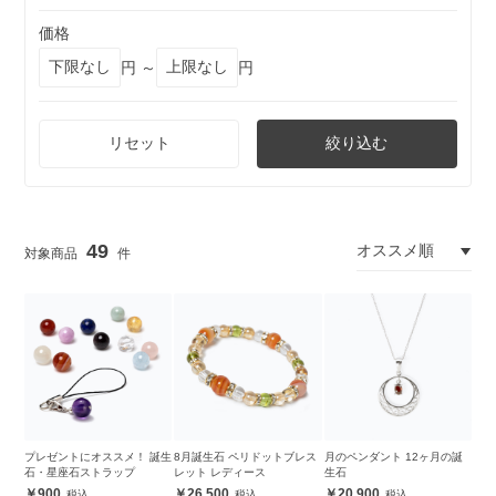
価格
円 ～
円
リセット
絞り込む
49
プレゼントにオススメ！ 誕生
8月誕生石 ペリドットブレス
月のペンダント 12ヶ月の誕
石・星座石ストラップ
レット レディース
生石
900
26,500
20,900