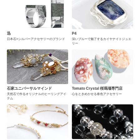
迅
P4
日本石×シルバーアクセサリーのブランド
深いブルーで魅了するカイヤナイトジュエ
リー
石家ユニバーサルマインド
Tomato Crystal 桜瑪瑙専門店
天然石で作るオリジナルのヒーリングアイ
心をときめかせる春色アクセサリー
テム