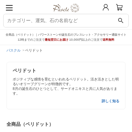
search
全商品（ペリドット）｜パワーストーンや誕生石のブレスレット・アクセサリー通販サイト
12時までのご注文で
最短翌日にお届け
10,000円以上のご注文で
送料無料
パスクル
ペリドット
ペリドット
ポジティブな感情を育むといわれるペリドット。活き活きとした明
るいオリーブグリーンが特徴的です。
8月の誕生石のひとつとして、サードオニキスと共に人気がありま
す。
詳しく知る
全商品（ペリドット）