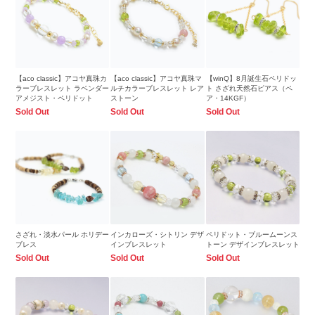
【aco classic】アコヤ真珠カ
【aco classic】アコヤ真珠マ
【winQ】8月誕生石ペリドッ
ラーブレスレット ラベンダー
ルチカラーブレスレット レア
ト さざれ天然石ピアス（ペ
アメジスト・ペリドット
ストーン
ア・14KGF）
Sold Out
Sold Out
Sold Out
さざれ・淡水パール ホリデー
インカローズ・シトリン デザ
ペリドット・ブルームーンス
ブレス
インブレスレット
トーン デザインブレスレット
Sold Out
Sold Out
Sold Out