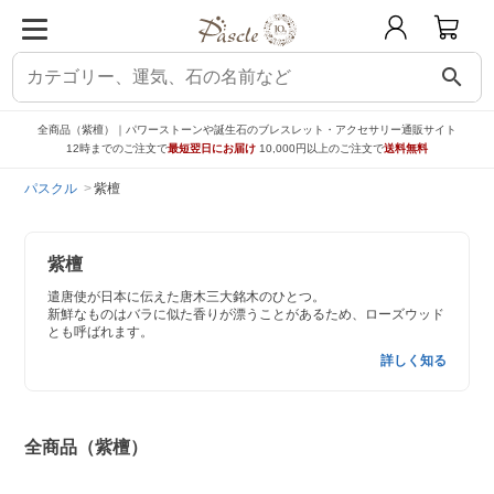
search
全商品（紫檀）｜パワーストーンや誕生石のブレスレット・アクセサリー通販サイト
12時までのご注文で
最短翌日にお届け
10,000円以上のご注文で
送料無料
パスクル
紫檀
紫檀
遣唐使が日本に伝えた唐木三大銘木のひとつ。
新鮮なものはバラに似た香りが漂うことがあるため、ローズウッド
とも呼ばれます。
詳しく知る
全商品（紫檀）