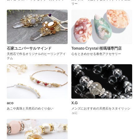
リー
石家ユニバーサルマインド
Tomato Crystal 桜瑪瑙専門店
天然石で作るオリジナルのヒーリングアイ
心をときめかせる春色アクセサリー
テム
aco
X.G
あこや真珠と天然石のめぐり会い
メンズにおすすめの天然石をスタイリッシ
ュに