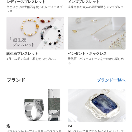
レディースブレスレット
メンズブレスレット
色とりどりの天然石を使ったレディースブ
洗練された大人の雰囲気漂うメンズブレス
レス
誕生石ブレスレット
ペンダント・ネックレス
1月～12月の各誕生石を使ったブレス
天然石・パワーストーンを一粒から楽しめ
る
ブランド
ブランド一覧へ
迅
P4
日本石×シルバーアクセサリーのブランド
深いブルーで魅了するカイヤナイトジュエ