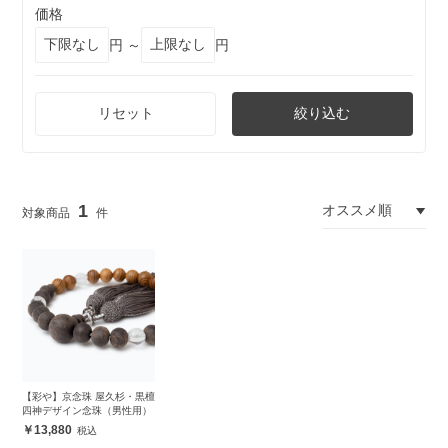
価格
円 ～
円
リセット
絞り込む
1
【彩や】京念珠 屋久杉・黒檀
四神デザイン念珠（男性用）
13,880