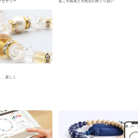
クセサリー
あこや真珠と天然石のめぐり会い
く、楽しく
ド