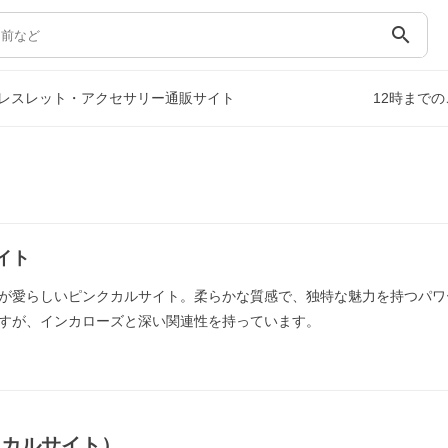
search
レスレット・アクセサリー通販サイト
12時まで
イト
が愛らしいピンクカルサイト。柔らかな質感で、独特な魅力を持つパワ
すが、インカローズと深い関連性を持っています。
クカルサイト）