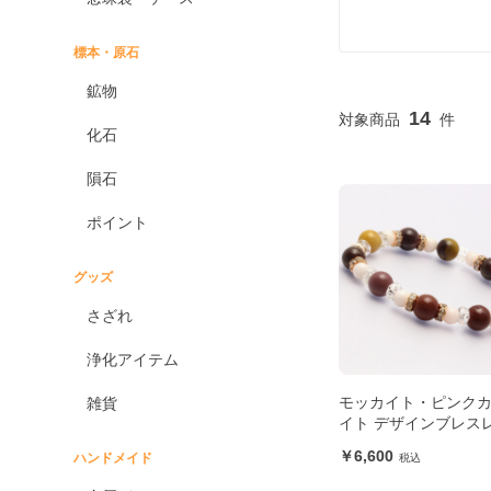
標本・原石
鉱物
14
化石
隕石
ポイント
グッズ
さざれ
浄化アイテム
モッカイト・ピンク
雑貨
イト デザインブレス
6,600
ハンドメイド