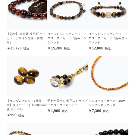
【彩や】 京念珠 虎目石 バイ
ゴールドルチルクォーツ・イ
ゴールドルチルクォーツ・イ
カラーデザイン念珠（男性
エロータイガーアイ編みアン
エロータイガーアイ編みブレ
用）
クレット
スレット
25,720
15,200
12,800
【ランダムセレクト1個販
干支が選べる 梵字ストラップ
イエロータイガーアイ4mm
売】タイガーアイ 10×8mm前
イエロータイガーアイ
シンプルネックレス
後 オーバル
1,900
7,300
990