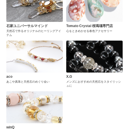
石家ユニバーサルマインド
Tomato Crystal 桜瑪瑙専門店
天然石で作るオリジナルのヒーリングアイ
心をときめかせる春色アクセサリー
テム
aco
X.G
あこや真珠と天然石のめぐり会い
メンズにおすすめの天然石をスタイリッシ
ュに
winQ