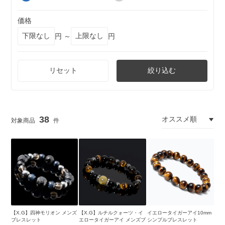
価格
円 ～
円
リセット
絞り込む
38
【X.G】四神モリオン メンズ
【X.G】ルチルクォーツ・イ
イエロータイガーアイ10mm
ブレスレット
エロータイガーアイ メンズブ
シンプルブレスレット