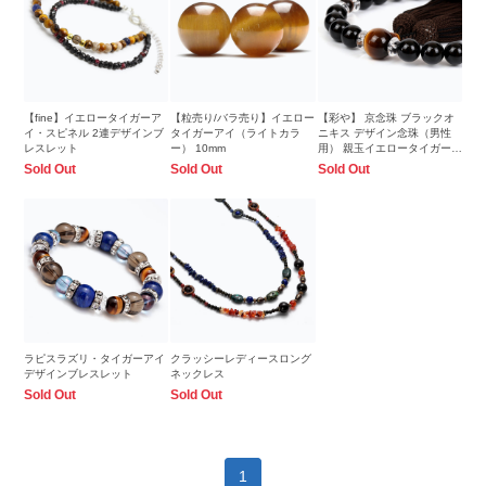
【fine】イエロータイガーア
【粒売り/バラ売り】イエロー
【彩や】 京念珠 ブラックオ
イ・スピネル 2連デザインブ
タイガーアイ（ライトカラ
ニキス デザイン念珠（男性
レスレット
ー） 10mm
用） 親玉イエロータイガーア
イ
Sold Out
Sold Out
Sold Out
ラピスラズリ・タイガーアイ
クラッシーレディースロング
デザインブレスレット
ネックレス
Sold Out
Sold Out
1