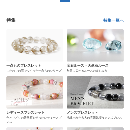
特集
特集一覧へ
一点ものブレスレット
宝石ルース・天然石ルース
こだわりの石でつくった一点ものシリーズ
無限に広がるルースの楽しみ方
レディースブレスレット
メンズブレスレット
色とりどりの天然石を使ったレディースブ
洗練された大人の雰囲気漂うメンズブレス
レス