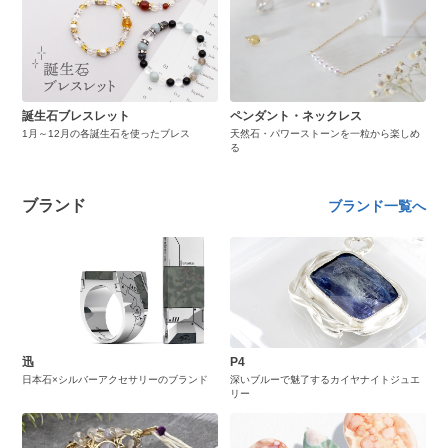
誕生石ブレスレット
ペンダント・ネックレス
1月～12月の各誕生石を使ったブレス
天然石・パワーストーンを一粒から楽しめ
る
ブランド
ブランド一覧へ
迅
P4
日本石×シルバーアクセサリーのブランド
深いブルーで魅了するカイヤナイトジュエ
リー