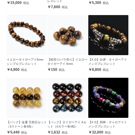
レスレット
15,000
5,300
7,600
イエロータイガーアイ8mm
【粒売り/バラ売り】イエロー
【X.G】白虎・タイガーアイ
シンプルブレスレット
タイガーアイ 8mm
メンズブレスレット
4,900
150
8,800
【パック】金運 天然石セット
【パック】タイガーアイ Aセ
【X.G】四神・チャロアイト
（3ストーン各4粒）
ット（4カラー各4粒）
メンズブレスレット
5,440
1,632
32,000