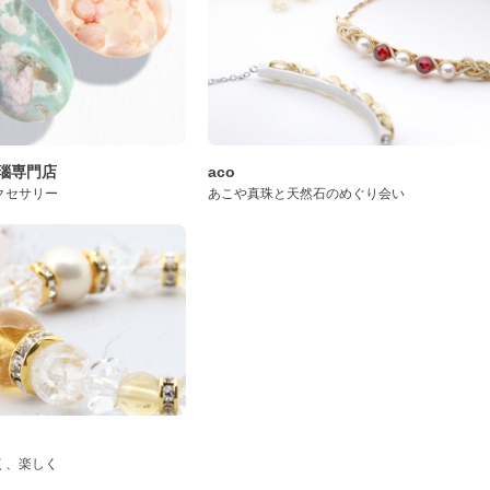
桜瑪瑙専門店
aco
クセサリー
あこや真珠と天然石のめぐり会い
く、楽しく