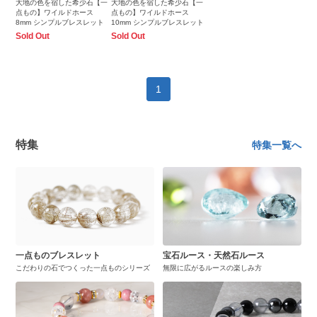
大地の色を宿した希少石【一
大地の色を宿した希少石【一
点もの】ワイルドホース
点もの】ワイルドホース
8mm シンプルブレスレット
10mm シンプルブレスレット
Sold Out
Sold Out
1
特集
特集一覧へ
一点ものブレスレット
宝石ルース・天然石ルース
こだわりの石でつくった一点ものシリーズ
無限に広がるルースの楽しみ方