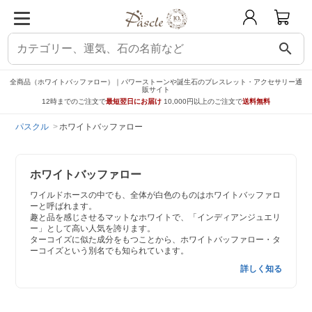
search
全商品（ホワイトバッファロー）｜パワーストーンや誕生石のブレスレット・アクセサリー通
販サイト
12時までのご注文で
最短翌日にお届け
10,000円以上のご注文で
送料無料
パスクル
ホワイトバッファロー
ホワイトバッファロー
ワイルドホースの中でも、全体が白色のものはホワイトバッファロ
ーと呼ばれます。
趣と品を感じさせるマットなホワイトで、「インディアンジュエリ
ー」として高い人気を誇ります。
ターコイズに似た成分をもつことから、ホワイトバッファロー・タ
ーコイズという別名でも知られています。
詳しく知る