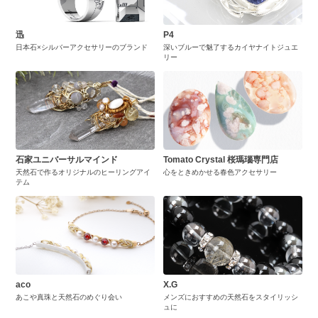
迅
P4
日本石×シルバーアクセサリーのブランド
深いブルーで魅了するカイヤナイトジュエ
リー
石家ユニバーサルマインド
Tomato Crystal 桜瑪瑙専門店
天然石で作るオリジナルのヒーリングアイ
心をときめかせる春色アクセサリー
テム
aco
X.G
あこや真珠と天然石のめぐり会い
メンズにおすすめの天然石をスタイリッシ
ュに