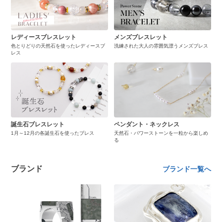
レディースブレスレット
メンズブレスレット
色とりどりの天然石を使ったレディースブ
洗練された大人の雰囲気漂うメンズブレス
レス
誕生石ブレスレット
ペンダント・ネックレス
1月～12月の各誕生石を使ったブレス
天然石・パワーストーンを一粒から楽しめ
る
ブランド
ブランド一覧へ