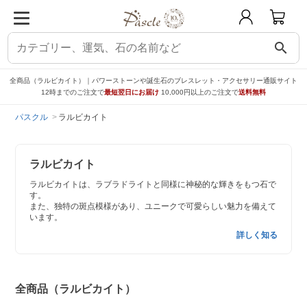
search
全商品（ラルビカイト）｜パワーストーンや誕生石のブレスレット・アクセサリー通販サイト
12時までのご注文で
最短翌日にお届け
10,000円以上のご注文で
送料無料
パスクル
ラルビカイト
ラルビカイト
ラルビカイトは、ラブラドライトと同様に神秘的な輝きをもつ石で
す。
また、独特の斑点模様があり、ユニークで可愛らしい魅力を備えて
います。
詳しく知る
全商品（ラルビカイト）