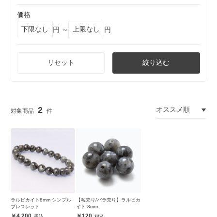
価格
円 ～
円
リセット
絞り込む
2
ラルビカイト8mm シンプル
【粒売り/バラ売り】ラルビカ
ブレスレット
イト 8mm
4,200
120