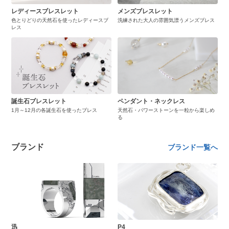
レディースブレスレット
メンズブレスレット
色とりどりの天然石を使ったレディースブ
洗練された大人の雰囲気漂うメンズブレス
レス
誕生石ブレスレット
ペンダント・ネックレス
1月～12月の各誕生石を使ったブレス
天然石・パワーストーンを一粒から楽しめ
る
ブランド
ブランド一覧へ
迅
P4