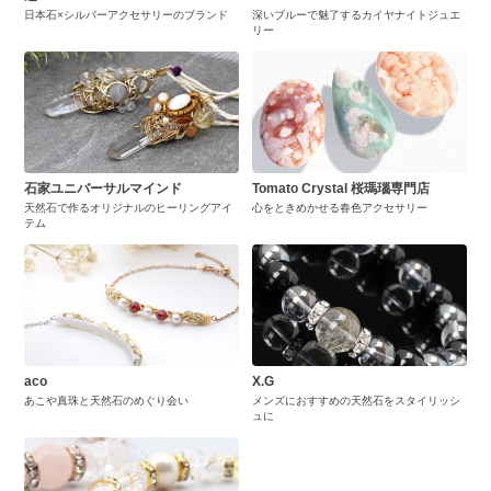
日本石×シルバーアクセサリーのブランド
深いブルーで魅了するカイヤナイトジュエ
リー
石家ユニバーサルマインド
Tomato Crystal 桜瑪瑙専門店
天然石で作るオリジナルのヒーリングアイ
心をときめかせる春色アクセサリー
テム
aco
X.G
あこや真珠と天然石のめぐり会い
メンズにおすすめの天然石をスタイリッシ
ュに