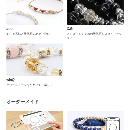
aco
X.G
あこや真珠と天然石のめぐり会い
メンズにおすすめの天然石をスタイリッシ
ュに
winQ
パワーストーンをかわいく、楽しく
オーダーメイド