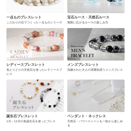
一点ものブレスレット
宝石ルース・天然石ルース
こだわりの石でつくった一点ものシリーズ
無限に広がるルースの楽しみ方
レディースブレスレット
メンズブレスレット
色とりどりの天然石を使ったレディースブ
洗練された大人の雰囲気漂うメンズブレス
レス
誕生石ブレスレット
ペンダント・ネックレス
1月～12月の各誕生石を使ったブレス
天然石・パワーストーンを一粒から楽しめ
る