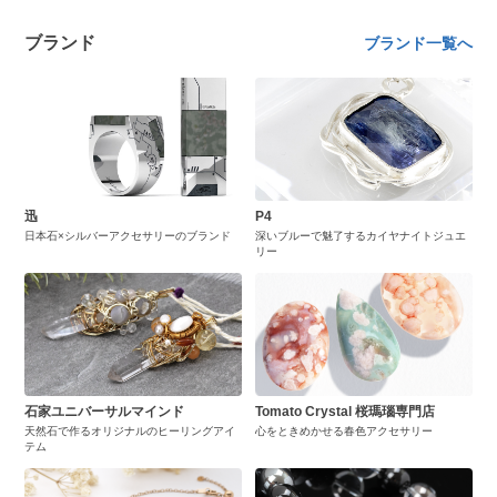
ブランド
ブランド一覧へ
迅
P4
日本石×シルバーアクセサリーのブランド
深いブルーで魅了するカイヤナイトジュエ
リー
石家ユニバーサルマインド
Tomato Crystal 桜瑪瑙専門店
天然石で作るオリジナルのヒーリングアイ
心をときめかせる春色アクセサリー
テム