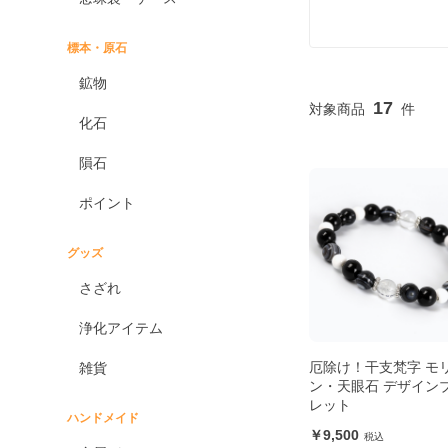
標本・原石
鉱物
17
化石
隕石
ポイント
グッズ
さざれ
浄化アイテム
厄除け！干支梵字 モ
雑貨
ン・天眼石 デザイン
レット
ハンドメイド
9,500