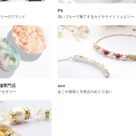
P4
サリーのブランド
深いブルーで魅了するカイヤナイトジュエリー
桜瑪瑙専門店
aco
クセサリー
あこや真珠と天然石のめぐり会い