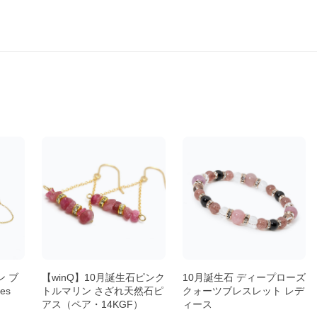
ン ブ
【winQ】10月誕生石ピンク
10月誕生石 ディープローズ
es
トルマリン さざれ天然石ピ
クォーツブレスレット レデ
アス（ペア・14KGF）
ィース