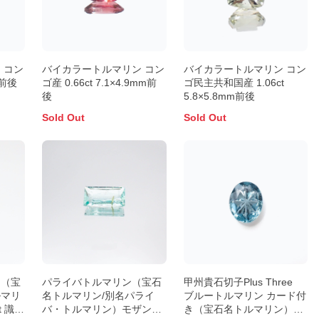
 コン
バイカラートルマリン コン
バイカラートルマリン コン
m前後
ゴ産 0.66ct 7.1×4.9mm前
ゴ民主共和国産 1.06ct
後
5.8×5.8mm前後
Sold Out
Sold Out
ン（宝
パライバトルマリン（宝石
甲州貴石切子Plus Three
ルマリ
名トルマリン/別名パライ
ブルートルマリン カード付
t 識別
バ・トルマリン）モザンビ
き（宝石名トルマリン）ブ