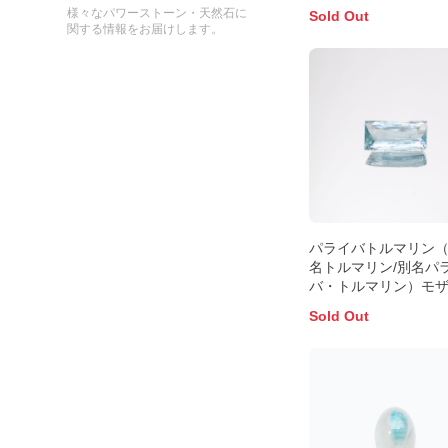
済 5.1×3.9mm前後
様々なパワーストーン・天然石に
Sold Out
関する情報をお届けします。
パライバトルマリン
名トルマリン/別名パ
バ・トルマリン）モ
ーク産 0.77ct 識別済
Sold Out
8.1x4.0mm前後