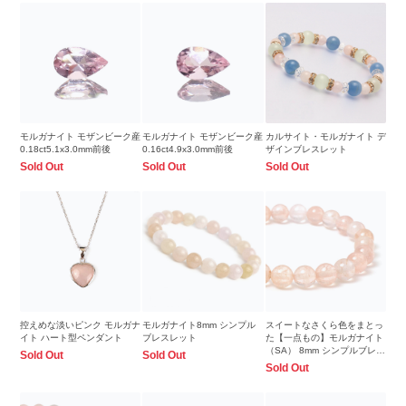
モルガナイト モザンビーク産
モルガナイト モザンビーク産
カルサイト・モルガナイト デ
0.18ct5.1x3.0mm前後
0.16ct4.9x3.0mm前後
ザインブレスレット
Sold Out
Sold Out
Sold Out
控えめな淡いピンク モルガナ
モルガナイト8mm シンプル
スイートなさくら色をまとっ
イト ハート型ペンダント
ブレスレット
た【一点もの】モルガナイト
（SA） 8mm シンプルブレス
Sold Out
Sold Out
レット
Sold Out