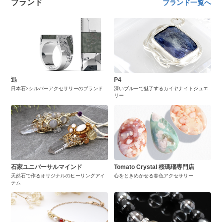
ブランド
ブランド一覧へ
迅
P4
日本石×シルバーアクセサリーのブランド
深いブルーで魅了するカイヤナイトジュエ
リー
石家ユニバーサルマインド
Tomato Crystal 桜瑪瑙専門店
天然石で作るオリジナルのヒーリングアイ
心をときめかせる春色アクセサリー
テム