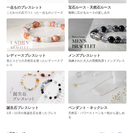
一点ものブレスレット
宝石ルース・天然石ルース
こだわりの石でつくった一点ものシリーズ
無限に広がるルースの楽しみ方
レディースブレスレット
メンズブレスレット
色とりどりの天然石を使ったレディースブ
洗練された大人の雰囲気漂うメンズブレス
レス
誕生石ブレスレット
ペンダント・ネックレス
1月～12月の各誕生石を使ったブレス
天然石・パワーストーンを一粒から楽しめ
る