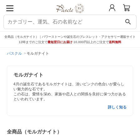
search
全商品（モルガナイト）｜パワーストーンや誕生石のブレスレット・アクセサリー通販サイト
12時までのご注文で
最短翌日にお届け
10,000円以上のご注文で
送料無料
パスクル
モルガナイト
モルガナイト
4月の誕生石であるモルガナイトは、淡いピンクの色合いが愛らし
い魅力的な石です。
この石は、愛情を深め、家族や恋人との関係を良好に保つ力がある
といわれています。
詳しく知る
全商品（モルガナイト）