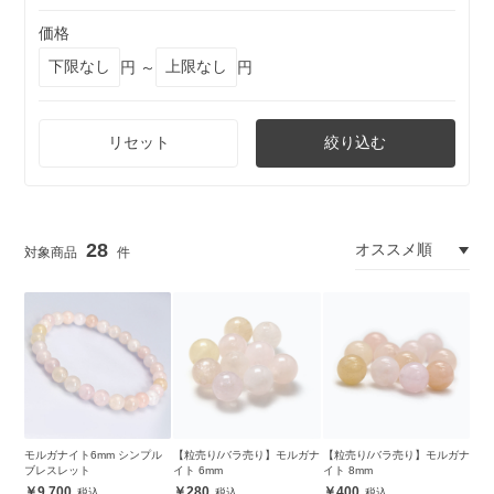
価格
円 ～
円
リセット
絞り込む
28
モルガナイト6mm シンプル
【粒売り/バラ売り】モルガナ
【粒売り/バラ売り】モルガナ
ブレスレット
イト 6mm
イト 8mm
9,700
280
400