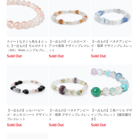
スイートなさくら色をまとっ
【一点もの】インカローズ・
【一点もの】ベネチアンビー
た【一点もの】モルガナイト
アコヤ真珠 デザインブレスレ
ズ・翡翠 デザインブレスレッ
（SA） 8mm シンプルブレス
ット
ト
レット
Sold Out
Sold Out
Sold Out
【一点もの】シルバービー
【一点もの】ベネチアンビー
【一点もの】三色ベリル デザ
ズ・オニキスハート デザイン
ズ・翡翠 デザインブレスレッ
インブレスレット【鑑別書付
ブレスレット
ト
き】
Sold Out
Sold Out
Sold Out