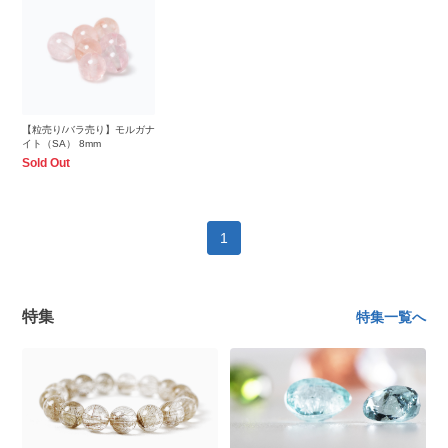
【粒売り/バラ売り】モルガナ
イト（SA） 8mm
Sold Out
1
特集
特集一覧へ